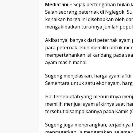
Mediatani –
Sejak pertengahan bulan l
Salah seorang peternak di Nglegok, S
kenaikan harga ini disebabkan oleh da
mengakibatkan turunnya jumlah popula
Akibatnya, banyak dari peternak ayam p
para peternak lebih memilih untuk me
mempertahankan isi kandang pada saa
ayam masih mahal.
Sugeng menjelaskan, harga ayam afkir s
Sementara untuk satu ekor ayam, harga
Hal tersebutlah yang menurutnya men
memilih menjual ayam afkirnya saat har
tersebut disampaikannya pada Kamis (0
Sugeng juga menerangkan, terjadinya l
mengagetkan. Ia mengatakan, selama p