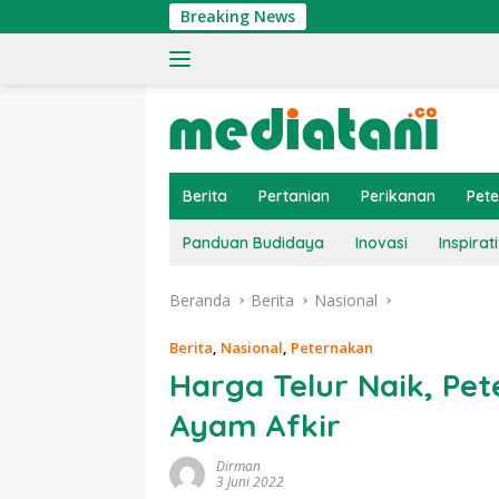
Langsung
Breaking News
Ti
ke
konten
Berita
Pertanian
Perikanan
Pet
Panduan Budidaya
Inovasi
Inspirati
Beranda
Berita
Nasional
Berita
,
Nasional
,
Peternakan
Harga Telur Naik, Pe
Ayam Afkir
Dirman
3 Juni 2022