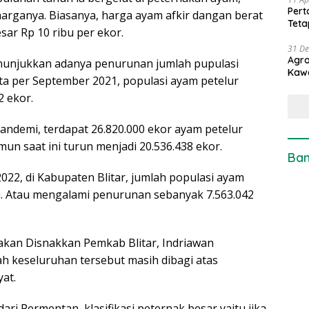
Pert
 harganya. Biasanya, harga ayam afkir dangan berat
Teta
sar Rp 10 ribu per ekor.
31 D
Agro
enunjukkan adanya penurunan jumlah pupulasi
Kaw
ta per September 2021, populasi ayam petelur
 ekor.
pandemi, terdapat 26.820.000 ekor ayam petelur
mun saat ini turun menjadi 20.536.438 ekor.
Ban
022, di Kabupaten Blitar, jumlah populasi ayam
aja. Atau mengalami penurunan sebanyak 7.563.042
akan Disnakkan Pemkab Blitar, Indriawan
 keseluruhan tersebut masih dibagi atas
at.
i Permentan, klasifikasi peternak besar yaitu jika