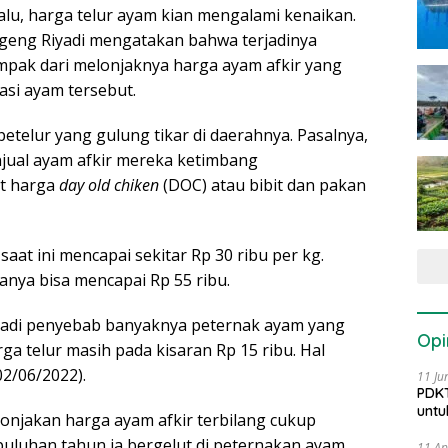
alu, harga telur ayam kian mengalami kenaikan.
ugeng Riyadi mengatakan bahwa terjadinya
mpak dari melonjaknya harga ayam afkir yang
si ayam tersebut.
etelur yang gulung tikar di daerahnya. Pasalnya,
njual ayam afkir mereka ketimbang
t harga
day old chiken
(DOC) atau bibit dan pakan
aat ini mencapai sekitar Rp 30 ribu per kg.
nya bisa mencapai Rp 55 ribu.
jadi penyebab banyaknya peternak ayam yang
Opi
ga telur masih pada kisaran Rp 15 ribu. Hal
2/06/2022).
11 Ju
PDKT
untu
onjakan harga ayam afkir terbilang cukup
uluhan tahun ia bergelut di peternakan ayam,
11 Ap