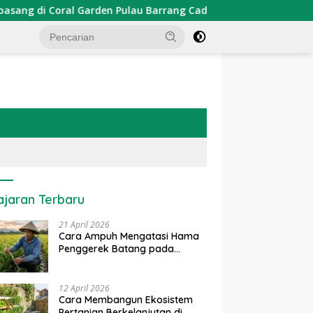
rden Pulau Barrang Caddi
PDKT Danau Tempe : Pendeka
ajaran Terbaru
21 April 2026
Cara Ampuh Mengatasi Hama
Penggerek Batang pada
Tanaman Padi Secara Alami
dan Kimia
12 April 2026
Cara Membangun Ekosistem
Pertanian Berkelanjutan di