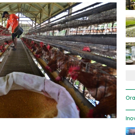
Ora
Ino