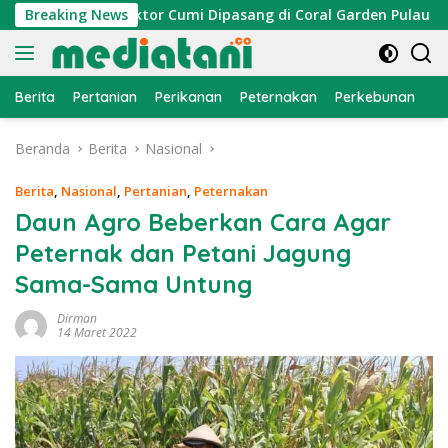
Langsung
ayan, Atraktor Cumi Dipasang di Coral Garden Pulau Barrang C
Breaking News
ke
konten
Berita
Pertanian
Perikanan
Peternakan
Perkebunan
L
Beranda
Berita
Nasional
Berita
,
Nasional
,
Pertanian
,
Peternakan
Daun Agro Beberkan Cara Agar
Peternak dan Petani Jagung
Sama-Sama Untung
Dirman
14 Maret 2022