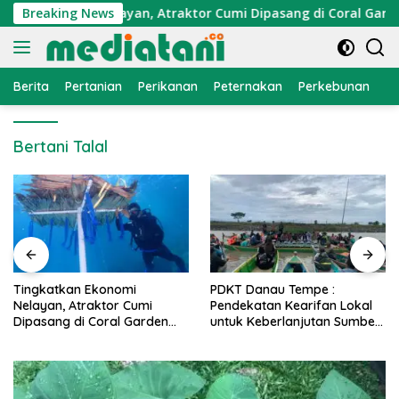
Langsung
an Ekonomi Nelayan, Atraktor Cumi Dipasang di Coral Garden P
Breaking News
ke
konten
Berita
Pertanian
Perikanan
Peternakan
Perkebunan
L
Bertani Talal
Tingkatkan Ekonomi
PDKT Danau Tempe :
Nelayan, Atraktor Cumi
Pendekatan Kearifan Lokal
Dipasang di Coral Garden
untuk Keberlanjutan Sumber
Pulau Barrang Caddi
Daya Ikan