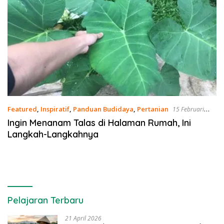
Featured
,
Inspiratif
,
Panduan Budidaya
,
Pertanian
15 Februari
2026
Ingin Menanam Talas di Halaman Rumah, Ini
Langkah-Langkahnya
Pelajaran Terbaru
21 April 2026