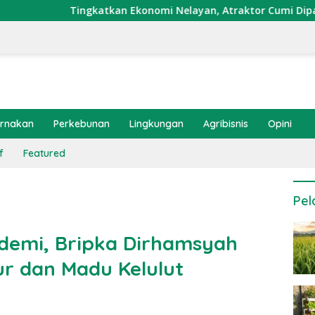
katkan Ekonomi Nelayan, Atraktor Cumi Dipasang di Coral Gar
ernakan
Perkebunan
Lingkungan
Agribisnis
Opini
f
Featured
Pel
ndemi, Bripka Dirhamsyah
r dan Madu Kelulut