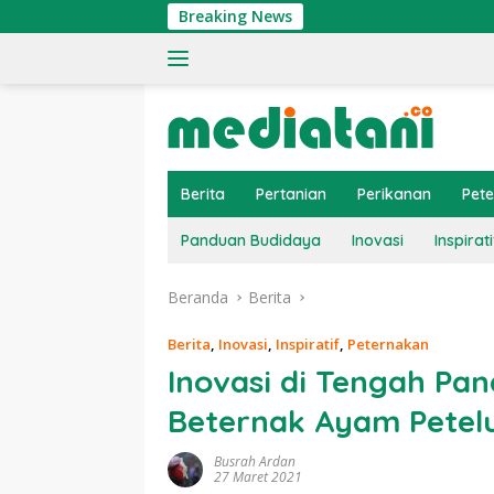
Langsung
Breaking News
Ting
ke
konten
Berita
Pertanian
Perikanan
Pet
Panduan Budidaya
Inovasi
Inspirati
Beranda
Berita
Berita
,
Inovasi
,
Inspiratif
,
Peternakan
Inovasi di Tengah Pa
Beternak Ayam Petelu
Busrah Ardan
27 Maret 2021