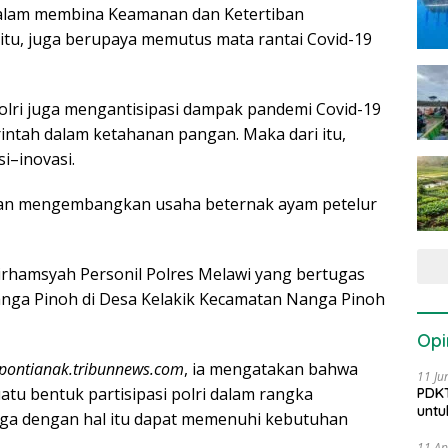
dalam membina Keamanan dan Ketertiban
itu, juga berupaya memutus mata rantai Covid-19
Polri juga mengantisipasi dampak pandemi Covid-19
tah dalam ketahanan pangan. Maka dari itu,
i–inovasi.
ukan mengembangkan usaha beternak ayam petelur
irhamsyah Personil Polres Melawi yang bertugas
nga Pinoh di Desa Kelakik Kecamatan Nanga Pinoh
Opi
pontianak.tribunnews.com
, ia mengatakan bahwa
11 Ju
tu bentuk partisipasi polri dalam rangka
PDKT
untu
ga dengan hal itu dapat memenuhi kebutuhan
11 Ap