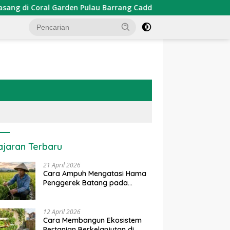
den Pulau Barrang Caddi
PDKT Danau Tempe : Pendekata
ajaran Terbaru
21 April 2026
Cara Ampuh Mengatasi Hama
Penggerek Batang pada
Tanaman Padi Secara Alami
dan Kimia
12 April 2026
Cara Membangun Ekosistem
Pertanian Berkelanjutan di