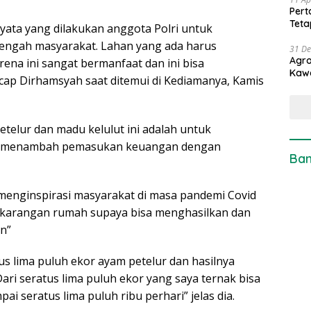
Pert
Teta
nyata yang dilakukan anggota Polri untuk
engah masyarakat. Lahan yang ada harus
31 D
Agro
na ini sangat bermanfaat dan ini bisa
Kaw
ap Dirhamsyah saat ditemui di Kediamanya, Kamis
telur dan madu kelulut ini adalah untuk
sa menambah pemasukan keuangan dengan
Ban
menginspirasi masyarakat di masa pandemi Covid
ekarangan rumah supaya bisa menghasilkan dan
n”
us lima puluh ekor ayam petelur dan hasilnya
ri seratus lima puluh ekor yang saya ternak bisa
 seratus lima puluh ribu perhari” jelas dia.