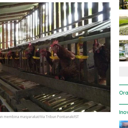
Ora
Ino
an membina masyarakat/Via Tribun Pontianak/IST