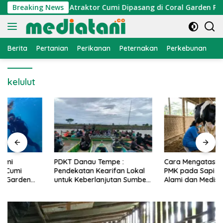
Langsung
onomi Nelayan, Atraktor Cumi Dipasang di Coral Garden Pulau 
Breaking News
ke
konten
Berita
Pertanian
Perikanan
Peternakan
Perkebunan
L
kelulut
PDKT Danau Tempe :
Cara Mengatasi Penyakit
Pendekatan Kearifan Lokal
PMK pada Sapi Perah Secara
untuk Keberlanjutan Sumber
Alami dan Medis
Daya Ikan