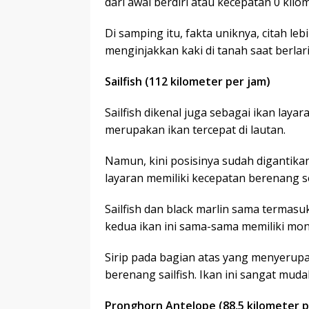
dari awal berdiri atau kecepatan 0 kilo
Di samping itu, fakta uniknya, citah l
menginjakkan kaki di tanah saat berlari
Sailfish (112 kilometer per jam)
Sailfish dikenal juga sebagai ikan laya
merupakan ikan tercepat di lautan.
Namun, kini posisinya sudah digantikan 
layaran memiliki kecepatan berenang se
Sailfish dan black marlin sama termasuk
kedua ikan ini sama-sama memiliki mo
Sirip pada bagian atas yang menyerup
berenang sailfish. Ikan ini sangat muda
Pronghorn Antelope (88,5 kilometer p