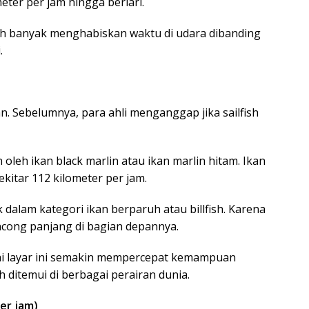
meter per jam hingga berlari.
ebih banyak menghabiskan waktu di udara dibanding
.
ran. Sebelumnya, para ahli menganggap jika sailfish
oleh ikan black marlin atau ikan marlin hitam. Ikan
kitar 112 kilometer per jam.
 dalam kategori ikan berparuh atau billfish. Karena
ncong panjang di bagian depannya.
ai layar ini semakin mempercepat kemampuan
h ditemui di berbagai perairan dunia.
er jam)