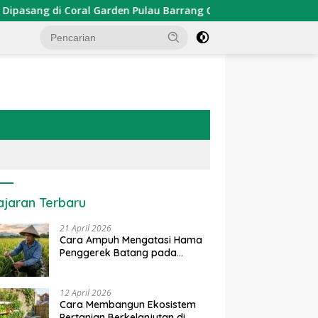
al Garden Pulau Barrang Caddi
PDKT Danau Tempe : Pe
ajaran Terbaru
21 April 2026
Cara Ampuh Mengatasi Hama
Penggerek Batang pada
Tanaman Padi Secara Alami
dan Kimia
12 April 2026
Cara Membangun Ekosistem
Pertanian Berkelanjutan di