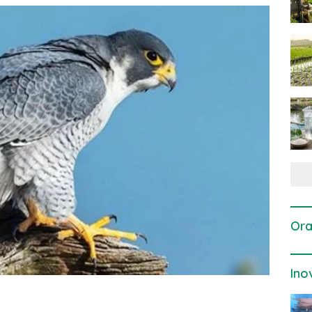
Ora
Ino