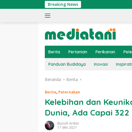
Langsung
Breaking News
ke
konten
Berita
Pertanian
Perikanan
Pet
Panduan Budidaya
Inovasi
Inspirati
Beranda
Berita
Berita
,
Peternakan
Kelebihan dan Keunik
Dunia, Ada Capai 32
Busrah Ardan
17 Mei 2021