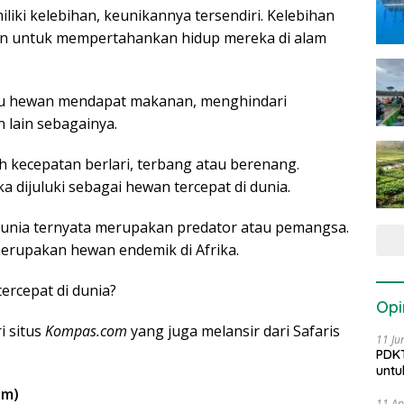
liki kelebihan, keunikannya tersendiri. Kelebihan
kan untuk mempertahankan hidup mereka di alam
tu hewan mendapat makanan, menghindari
 lain sebagainya.
ah kecepatan berlari, terbang atau berenang.
 dijuluki sebagai hewan tercepat di dunia.
 dunia ternyata merupakan predator atau pemangsa.
merupakan hewan endemik di Afrika.
ercepat di dunia?
Opi
i situs
Kompas.com
yang juga melansir dari Safaris
11 Ju
PDKT
untu
am)
11 Ap