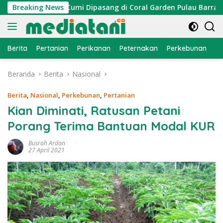
Langsung
 Atraktor Cumi Dipasang di Coral Garden Pulau Barrang Caddi
Breaking News
ke
konten
Berita
Pertanian
Perikanan
Peternakan
Perkebunan
L
Beranda
Berita
Nasional
Berita
,
Nasional
,
Perkebunan
,
Pertanian
Kian Diminati, Ratusan Petani
Porang Terima Bantuan Modal KUR
Busrah Ardan
27 April 2021