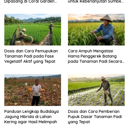
Dipasang di Coral Garden
untuk Keberlanjutan Sumber
Pulau Barrang Caddi
Daya Ikan
Dosis dan Cara Pemupukan
Cara Ampuh Mengatasi
Tanaman Padi pada Fase
Hama Penggerek Batang
Vegetatif Aktif yang Tepat
pada Tanaman Padi Secara
Alami dan Kimia
Panduan Lengkap Budidaya
Dosis dan Cara Pemberian
Jagung Hibrida di Lahan
Pupuk Dasar Tanaman Padi
Kering agar Hasil Melimpah
yang Tepat