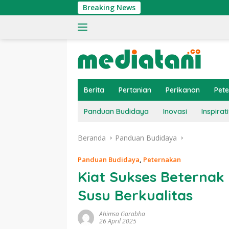
Langsung
Breaking News
Tin
ke
konten
Berita
Pertanian
Perikanan
Pet
Panduan Budidaya
Inovasi
Inspirati
Beranda
Panduan Budidaya
Panduan Budidaya
,
Peternakan
Kiat Sukses Beternak
Susu Berkualitas
Ahimsa Garabha
26 April 2025