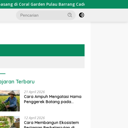
den Pulau Barrang Caddi
PDKT Danau Tempe : Pendekat
ajaran Terbaru
21 April 2026
Cara Ampuh Mengatasi Hama
Penggerek Batang pada
Tanaman Padi Secara Alami
dan Kimia
12 April 2026
Cara Membangun Ekosistem
Pertanian Berkelanjutan di