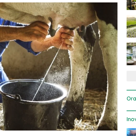
Ora
Ino