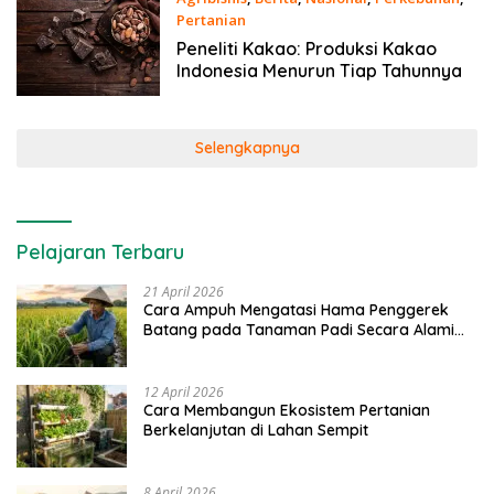
Pertanian
19 Februari 2021
Peneliti Kakao: Produksi Kakao
Indonesia Menurun Tiap Tahunnya
Selengkapnya
Pelajaran Terbaru
21 April 2026
Cara Ampuh Mengatasi Hama Penggerek
Batang pada Tanaman Padi Secara Alami
dan Kimia
12 April 2026
Cara Membangun Ekosistem Pertanian
Berkelanjutan di Lahan Sempit
8 April 2026