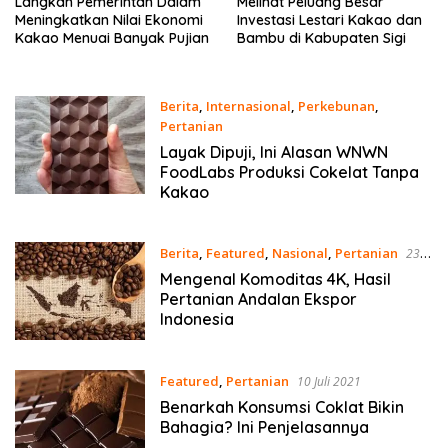
Langkah Pemerintah Dalam
Melihat Peluang Besar
Meningkatkan Nilai Ekonomi
Investasi Lestari Kakao dan
Kakao Menuai Banyak Pujian
Bambu di Kabupaten Sigi
Berita
,
Internasional
,
Perkebunan
,
Pertanian
7 Juni 2022
Layak Dipuji, Ini Alasan WNWN
FoodLabs Produksi Cokelat Tanpa
Kakao
Berita
,
Featured
,
Nasional
,
Pertanian
23
Agustus 2021
Mengenal Komoditas 4K, Hasil
Pertanian Andalan Ekspor
Indonesia
Featured
,
Pertanian
10 Juli 2021
Benarkah Konsumsi Coklat Bikin
Bahagia? Ini Penjelasannya