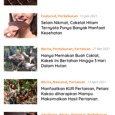
Featured
,
Perkebunan
13 Juni 2021
Selain Nikmat, Cokelat Hitam
Ternyata Punya Banyak Manfaat
Kesehatan
Berita
,
Perkebunan
,
Pertanian
27 Mei 2021
Hanya Memakan Buah Coklat,
Kakek Ini Bertahan Hingga 3 Hari
Dalam Hutan
Berita
,
Nasional
,
Pertanian
13 April 2021
Manfaatkan KUR Pertanian, Petani
Kakao diharapkan Mampu
Maksimalkan Hasil Pertanian
Agribisnis
,
Berita
,
Nasional
,
Perkebunan
,