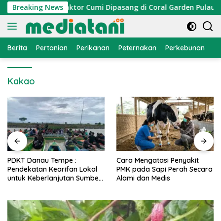
Langsung
Nelayan, Atraktor Cumi Dipasang di Coral Garden Pulau Barra
Breaking News
ke
konten
Berita
Pertanian
Perikanan
Peternakan
Perkebunan
L
Kakao
PDKT Danau Tempe :
Cara Mengatasi Penyakit
Pendekatan Kearifan Lokal
PMK pada Sapi Perah Secara
untuk Keberlanjutan Sumber
Alami dan Medis
Daya Ikan