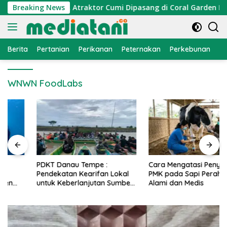
Langsung
onomi Nelayan, Atraktor Cumi Dipasang di Coral Garden Pulau
Breaking News
ke
konten
Berita
Pertanian
Perikanan
Peternakan
Perkebunan
L
WNWN FoodLabs
PDKT Danau Tempe :
Cara Mengatasi Penyakit
Pendekatan Kearifan Lokal
PMK pada Sapi Perah Secara
untuk Keberlanjutan Sumber
Alami dan Medis
Daya Ikan