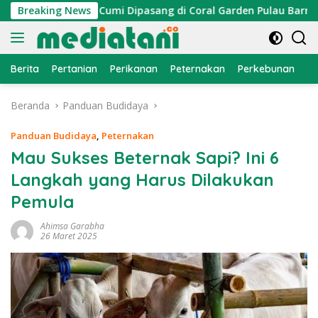
Langsung
, Atraktor Cumi Dipasang di Coral Garden Pulau Barrang Caddi
Breaking News
ke
konten
Berita
Pertanian
Perikanan
Peternakan
Perkebunan
L
Beranda
Panduan Budidaya
Panduan Budidaya
,
Peternakan
Mau Sukses Beternak Sapi? Ini 6
Langkah yang Harus Dilakukan
Pemula
Ahimsa Garabha
26 Maret 2025