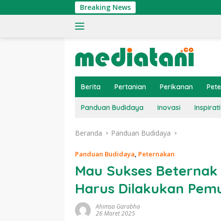
Langsung
Breaking News
Ting
ke
konten
Berita
Pertanian
Perikanan
Pet
Panduan Budidaya
Inovasi
Inspirati
Beranda
Panduan Budidaya
Panduan Budidaya
,
Peternakan
Mau Sukses Beternak 
Harus Dilakukan Pem
Ahimsa Garabha
26 Maret 2025