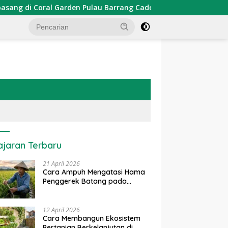
den Pulau Barrang Caddi
PDKT Danau Tempe : Pendekata
ajaran Terbaru
21 April 2026
Cara Ampuh Mengatasi Hama
Penggerek Batang pada
Tanaman Padi Secara Alami
dan Kimia
12 April 2026
Cara Membangun Ekosistem
Pertanian Berkelanjutan di