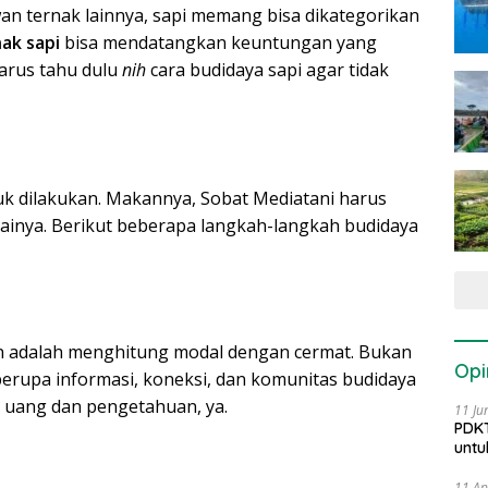
n ternak lainnya, sapi memang bisa dikategorikan
ak sapi
bisa mendatangkan keuntungan yang
harus tahu dulu
nih
cara budidaya sapi agar tidak
uk dilakukan. Makannya, Sobat Mediatani harus
inya. Berikut beberapa langkah-langkah budidaya
n adalah menghitung modal dengan cermat. Bukan
Opi
 berupa informasi, koneksi, dan komunitas budidaya
l uang dan pengetahuan, ya.
11 Ju
PDKT
untu
11 Ap