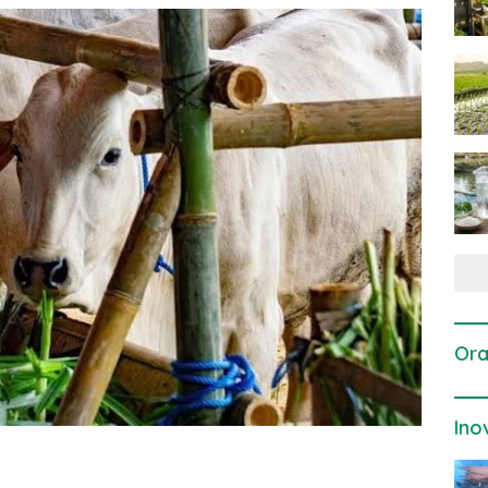
Ora
Ino