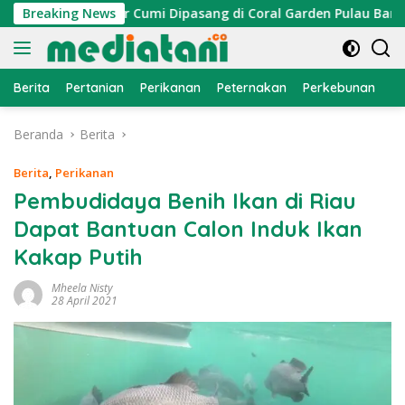
Langsung
n, Atraktor Cumi Dipasang di Coral Garden Pulau Barrang Cadd
Breaking News
ke
konten
Berita
Pertanian
Perikanan
Peternakan
Perkebunan
L
Beranda
Berita
Berita
,
Perikanan
Pembudidaya Benih Ikan di Riau
Dapat Bantuan Calon Induk Ikan
Kakap Putih
Mheela Nisty
28 April 2021