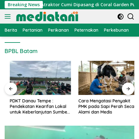
Langsung
nomi Nelayan, Atraktor Cumi Dipasang di Coral Garden Pulau B
Breaking News
ke
konten
Berita
Pertanian
Perikanan
Peternakan
Perkebunan
L
BPBL Batam
PDKT Danau Tempe :
Cara Mengatasi Penyakit
Pendekatan Kearifan Lokal
PMK pada Sapi Perah Secara
untuk Keberlanjutan Sumber
Alami dan Medis
Daya Ikan