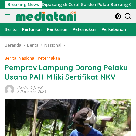
Langsung
ktor Cumi Dipasang di Coral Garden Pulau Barrang Caddi
Breaking News
ke
konten
Berita
Pertanian
Perikanan
Peternakan
Perkebunan
L
Beranda
Berita
Nasional
Berita
,
Nasional
,
Peternakan
Pemprov Lampung Dorong Pelaku
Usaha PAH Miliki Sertifikat NKV
Hardianti Jamal
8 November 2021