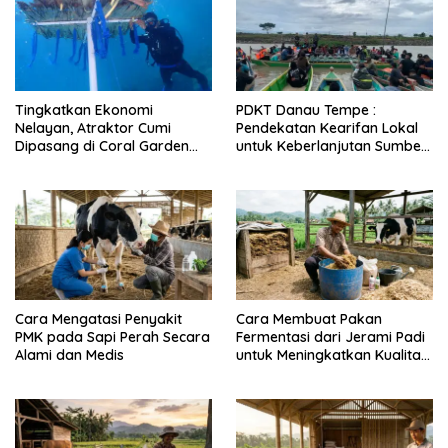
Tingkatkan Ekonomi
PDKT Danau Tempe :
Nelayan, Atraktor Cumi
Pendekatan Kearifan Lokal
Dipasang di Coral Garden
untuk Keberlanjutan Sumber
Pulau Barrang Caddi
Daya Ikan
Cara Mengatasi Penyakit
Cara Membuat Pakan
PMK pada Sapi Perah Secara
Fermentasi dari Jerami Padi
Alami dan Medis
untuk Meningkatkan Kualitas
Sapi Perah