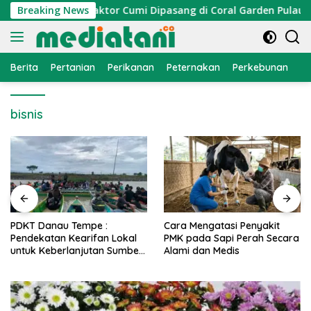
Langsung
 Nelayan, Atraktor Cumi Dipasang di Coral Garden Pulau Barra
Breaking News
ke
konten
Berita
Pertanian
Perikanan
Peternakan
Perkebunan
L
bisnis
PDKT Danau Tempe :
Cara Mengatasi Penyakit
Pendekatan Kearifan Lokal
PMK pada Sapi Perah Secara
untuk Keberlanjutan Sumber
Alami dan Medis
Daya Ikan