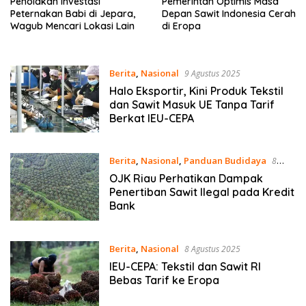
Penolakan Investasi
Pemerintah Optimis Masa
Peternakan Babi di Jepara,
Depan Sawit Indonesia Cerah
Wagub Mencari Lokasi Lain
di Eropa
Berita
,
Nasional
9 Agustus 2025
Halo Eksportir, Kini Produk Tekstil
dan Sawit Masuk UE Tanpa Tarif
Berkat IEU-CEPA
Berita
,
Nasional
,
Panduan Budidaya
8
Agustus 2025
OJK Riau Perhatikan Dampak
Penertiban Sawit Ilegal pada Kredit
Bank
Berita
,
Nasional
8 Agustus 2025
IEU-CEPA: Tekstil dan Sawit RI
Bebas Tarif ke Eropa