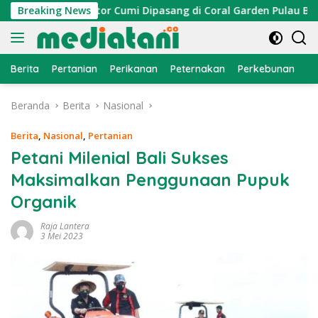
Langsung
ayan, Atraktor Cumi Dipasang di Coral Garden Pulau Barrang C
Breaking News
ke
konten
Berita
Pertanian
Perikanan
Peternakan
Perkebunan
L
Beranda
Berita
Nasional
Berita
,
Nasional
,
Pertanian
Petani Milenial Bali Sukses
Maksimalkan Penggunaan Pupuk
Organik
Raja Lantera
3 Mei 2023