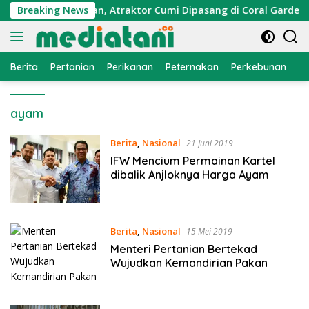
Langsung
n Ekonomi Nelayan, Atraktor Cumi Dipasang di Coral Garden Pu
Breaking News
ke
konten
Berita
Pertanian
Perikanan
Peternakan
Perkebunan
L
ayam
Berita
,
Nasional
21 Juni 2019
IFW Mencium Permainan Kartel
dibalik Anjloknya Harga Ayam
Berita
,
Nasional
15 Mei 2019
Menteri Pertanian Bertekad
Wujudkan Kemandirian Pakan