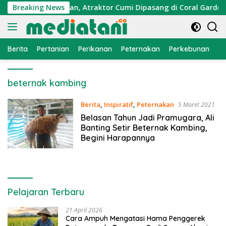
Langsung
an Ekonomi Nelayan, Atraktor Cumi Dipasang di Coral Garden P
Breaking News
ke
konten
Berita
Pertanian
Perikanan
Peternakan
Perkebunan
L
beternak kambing
Berita
,
Inspiratif
,
Peternakan
5 Maret 2021
Belasan Tahun Jadi Pramugara, Ali
Banting Setir Beternak Kambing,
Begini Harapannya
Pelajaran Terbaru
21 April 2026
Cara Ampuh Mengatasi Hama Penggerek