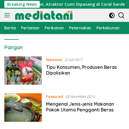
Langsung
 Ekonomi Nelayan, Atraktor Cumi Dipasang di Coral Garden Pu
Breaking News
ke
konten
Berita
Pertanian
Perikanan
Peternakan
Perkebunan
L
Pangan
Nasional
22 Juli 2017
Tipu Konsumen, Produsen Beras
Dipolisikan
Featured
28 November 2015
Mengenal Jenis-jenis Makanan
Pokok Utama Pengganti Beras