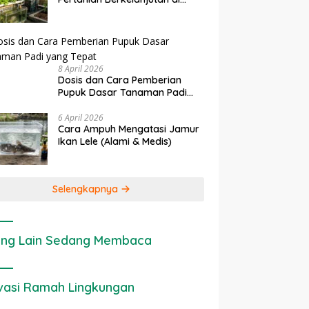
rapan IoT dalam
Ekonomi Sumber Daya Lahan:
P
Lahan Sempit
nian Modern di Indonesia
Cara Menghitung Valuasi
I
Ekologis Lahan Pertanian
a
8 April 2026
Dosis dan Cara Pemberian
Pupuk Dasar Tanaman Padi
yang Tepat
6 April 2026
Cara Ampuh Mengatasi Jamur
Ikan Lele (Alami & Medis)
Selengkapnya
ng Lain Sedang Membaca
vasi Ramah Lingkungan