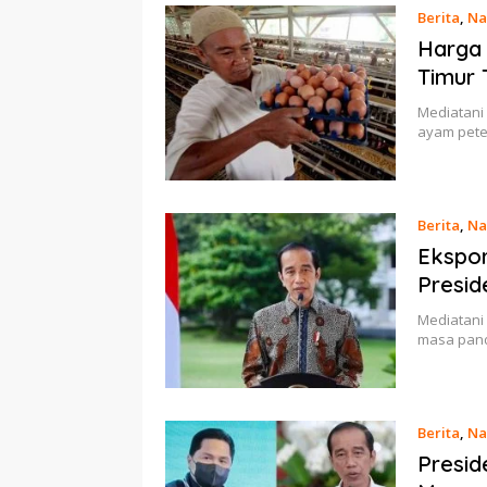
Berita
,
Na
Harga 
Timur 
Mediatani
ayam pete
Berita
,
Na
Ekspor
Presid
Mediatani 
masa pand
Berita
,
Na
Presid