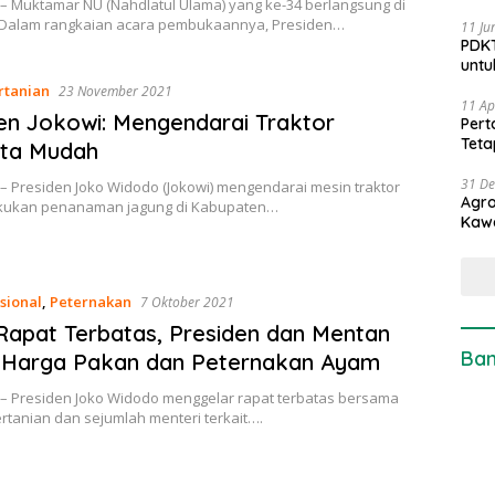
 – Muktamar NU (Nahdlatul Ulama) yang ke-34 berlangsung di
Dalam rangkaian acara pembukaannya, Presiden…
11 Ju
PDKT
untu
rtanian
23 November 2021
11 Ap
en Jokowi: Mengendarai Traktor
Pert
Teta
ata Mudah
31 D
– Presiden Joko Widodo (Jokowi) mengendarai mesin traktor
Agro
kukan penanaman jagung di Kabupaten…
Kaw
sional
,
Peternakan
7 Oktober 2021
Rapat Terbatas, Presiden dan Mentan
Ban
 Harga Pakan dan Peternakan Ayam
 – Presiden Joko Widodo menggelar rapat terbatas bersama
rtanian dan sejumlah menteri terkait….