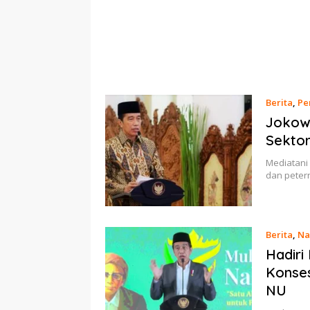
Berita
,
Pe
Jokowi
Sekto
Mediatani 
dan peter
Berita
,
Na
Hadiri
Konse
NU