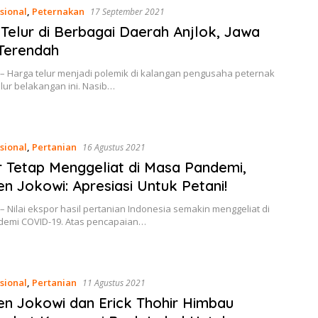
sional
,
Peternakan
17 September 2021
Telur di Berbagai Daerah Anjlok, Jawa
Terendah
 – Harga telur menjadi polemik di kalangan pengusaha peternak
lur belakangan ini. Nasib…
sional
,
Pertanian
16 Agustus 2021
 Tetap Menggeliat di Masa Pandemi,
en Jokowi: Apresiasi Untuk Petani!
– Nilai ekspor hasil pertanian Indonesia semakin menggeliat di
emi COVID-19. Atas pencapaian…
sional
,
Pertanian
11 Agustus 2021
en Jokowi dan Erick Thohir Himbau