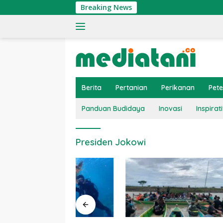
Langsung
Breaking News
ke
konten
Berita
Pertanian
Perikanan
Pet
Panduan Budidaya
Inovasi
Inspirati
Presiden Jokowi