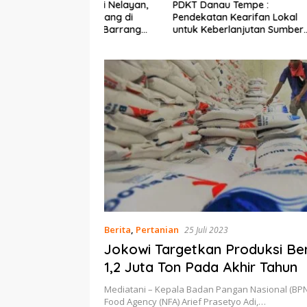
Ekonomi Nelayan,
PDKT Danau Tempe :
Cara Men
mi Dipasang di
Pendekatan Kearifan Lokal
pada Sap
n Pulau Barrang
untuk Keberlanjutan Sumber
dan Med
Daya Ikan
Berita
,
Pertanian
25 Juli 2023
Jokowi Targetkan Produksi Be
1,2 Juta Ton Pada Akhir Tahun
Mediatani – Kepala Badan Pangan Nasional (BPN
Food Agency (NFA) Arief Prasetyo Adi,…