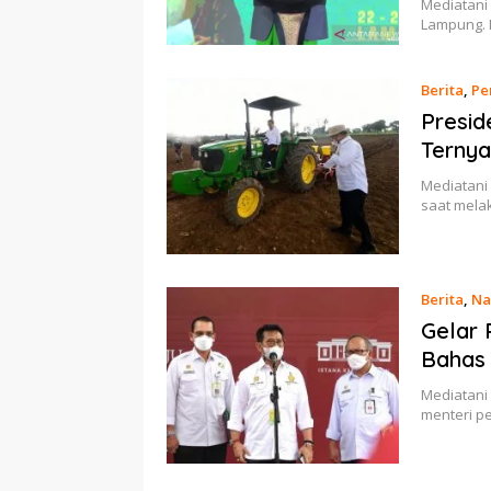
Mediatani
Lampung. 
Berita
,
Pe
Presid
Terny
Mediatani 
saat mela
Berita
,
Na
Gelar 
Bahas
Mediatani
menteri pe