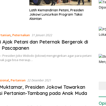
Latih Kemandirian Petani, Presiden
Jokowi Luncurkan Program Taksi
Alsintan
rtanian
,
Peternakan
31 Januari 2022
 Ajak Petani dan Peternak Bergerak di
r Pascapanen
– Presiden Joko Widodo (Jokowi) menginginkan agar para petani
nak juga bisa meraup…
sional
,
Pertanian
22 Desember 2021
 Muktamar, Presiden Jokowi Tawarkan
si Pertanian-Tambang pada Anak Muda
Opi