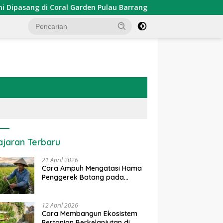
di Coral Garden Pulau Barrang Caddi
PDKT Danau Tempe
ajaran Terbaru
21 April 2026
Cara Ampuh Mengatasi Hama
Penggerek Batang pada
Tanaman Padi Secara Alami
dan Kimia
12 April 2026
Cara Membangun Ekosistem
Pertanian Berkelanjutan di