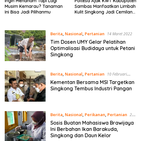
Ingin Menanam Tapi Lagi
Poltesa Ajak KWT Kabupaten
Musim Kemarau? Tanaman
Sambas Manfaatkan Limbah
Ini Bisa Jadi Pilihanmu
Kulit Singkong Jadi Cemilan
Stik
Berita
,
Nasional
,
Pertanian
14 Maret 2022
Tim Dosen UMY Gelar Pelatihan
Optimalisasi Budidaya untuk Petani
Singkong
Berita
,
Nasional
,
Pertanian
10 Februari
2022
Kementan Bersama MSI Targetkan
Singkong Tembus Industri Pangan
Berita
,
Nasional
,
Perikanan
,
Pertanian
29
Juli 2021
Sosis Buatan Mahasiswa Brawijaya
Ini Berbahan Ikan Barakuda,
Singkong dan Daun Kelor