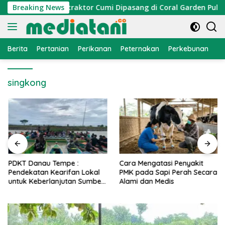
Langsung
mi Nelayan, Atraktor Cumi Dipasang di Coral Garden Pulau Bar
Breaking News
ke
konten
Berita
Pertanian
Perikanan
Peternakan
Perkebunan
L
singkong
PDKT Danau Tempe :
Cara Mengatasi Penyakit
Pendekatan Kearifan Lokal
PMK pada Sapi Perah Secara
untuk Keberlanjutan Sumber
Alami dan Medis
Daya Ikan