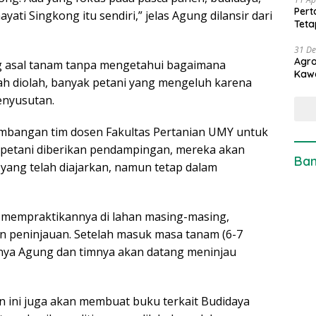
Pert
yati Singkong itu sendiri,” jelas Agung dilansir dari
Teta
31 D
Agro
g asal tanam tanpa mengetahui bagaimana
Kaw
lah diolah, banyak petani yang mengeluh karena
enyusutan.
timbangan tim dosen Fakultas Pertanian UMY untuk
 petani diberikan pendampingan, mereka akan
Ban
 yang telah diajarkan, namun tetap dalam
g mempraktikannya di lahan masing-masing,
 peninjauan. Setelah masuk masa tanam (6-7
tnya Agung dan timnya akan datang meninjau
n ini juga akan membuat buku terkait Budidaya