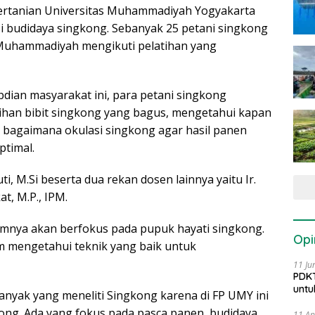
Pertanian Universitas Muhammadiyah Yogyakarta
i budidaya singkong. Sebanyak 25 petani singkong
Muhammadiyah mengikuti pelatihan yang
bdian masyarakat ini, para petani singkong
lihan bibit singkong yang bagus, mengetahui kapan
 bagaimana okulasi singkong agar hasil panen
ptimal.
uti, M.Si beserta dua rekan dosen lainnya yaitu Ir.
t, M.P., IPM.
mnya akan berfokus pada pupuk hayati singkong.
Opi
m mengetahui teknik yang baik untuk
11 Ju
PDKT
untu
nyak yang meneliti Singkong karena di FP UMY ini
g. Ada yang fokus pada pasca panen, budidaya,
11 Ap