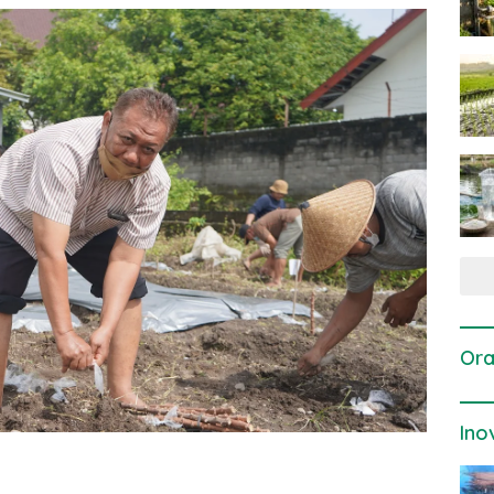
Ora
Ino