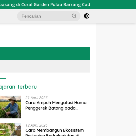
arden Pulau Barrang Caddi
PDKT Danau Tempe : Pendeka
ajaran Terbaru
21 April 2026
Cara Ampuh Mengatasi Hama
Penggerek Batang pada
Tanaman Padi Secara Alami
dan Kimia
12 April 2026
Cara Membangun Ekosistem
Pertanian Berkelanjutan di