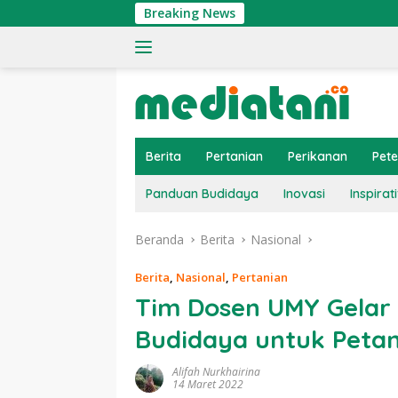
Langsung
Breaking News
Ti
ke
konten
Berita
Pertanian
Perikanan
Pet
Panduan Budidaya
Inovasi
Inspirati
Beranda
Berita
Nasional
Berita
,
Nasional
,
Pertanian
Tim Dosen UMY Gelar 
Budidaya untuk Petan
Alifah Nurkhairina
14 Maret 2022