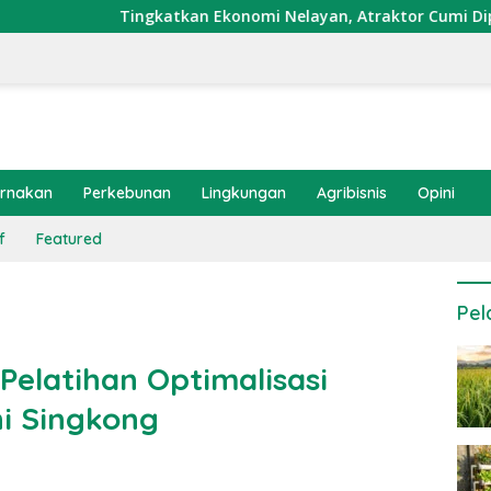
ngkatkan Ekonomi Nelayan, Atraktor Cumi Dipasang di Coral G
ernakan
Perkebunan
Lingkungan
Agribisnis
Opini
f
Featured
Pel
Pelatihan Optimalisasi
i Singkong