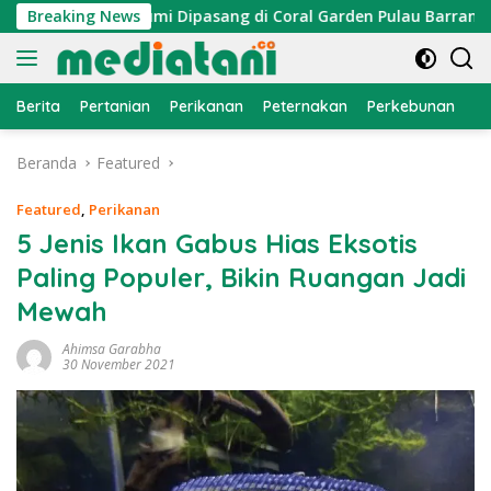
Langsung
ktor Cumi Dipasang di Coral Garden Pulau Barrang Caddi
Breaking News
ke
konten
Berita
Pertanian
Perikanan
Peternakan
Perkebunan
L
Beranda
Featured
Featured
,
Perikanan
5 Jenis Ikan Gabus Hias Eksotis
Paling Populer, Bikin Ruangan Jadi
Mewah
Ahimsa Garabha
30 November 2021