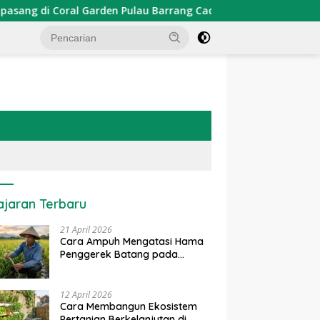
arden Pulau Barrang Caddi
PDKT Danau Tempe : Pendeka
ajaran Terbaru
21 April 2026
Cara Ampuh Mengatasi Hama
Penggerek Batang pada
Tanaman Padi Secara Alami
dan Kimia
12 April 2026
Cara Membangun Ekosistem
Pertanian Berkelanjutan di