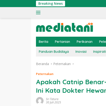
Langsung
Breaking News
Ti
ke
konten
Berita
Pertanian
Perikanan
Pet
Panduan Budidaya
Inovasi
Inspirati
Beranda
Peternakan
Peternakan
Apakah Catnip Benar
Ini Kata Dokter Hewa
Sri Tatura
30 Juli 2025