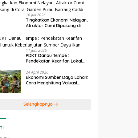
10 Juli 2026
Tingkatkan Ekonomi Nelayan,
Atraktor Cumi Dipasang di
Coral Garden Pulau Barrang
Caddi
11 Juni 2026
PDKT Danau Tempe :
Pendekatan Kearifan Lokal
untuk Keberlanjutan Sumber
Daya Ikan
24 April 2026
Ekonomi Sumber Daya Lahan:
Cara Menghitung Valuasi
Ekologis Lahan Pertanian
Selengkapnya
ni