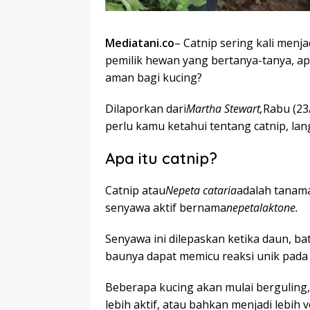
Mediatani.co
– Catnip sering kali menj
pemilik hewan yang bertanya-tanya, ap
aman bagi kucing?
Dilaporkan dari
Martha Stewart,
Rabu (23
perlu kamu ketahui tentang catnip, la
Apa itu catnip?
Catnip atau
Nepeta cataria
adalah tanam
senyawa aktif bernama
nepetalaktone.
Senyawa ini dilepaskan ketika daun, ba
baunya dapat memicu reaksi unik pada 
Beberapa kucing akan mulai bergulin
lebih aktif, atau bahkan menjadi lebih v