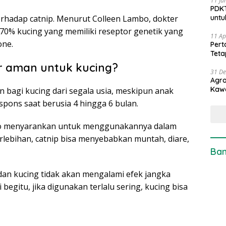
11 Ju
PDKT
erhadap catnip. Menurut Colleen Lambo, dokter
untu
–70% kucing yang memiliki reseptor genetik yang
11 Ap
one.
Pert
Teta
r aman untuk kucing?
31 D
Agro
Kaw
n bagi kucing dari segala usia, meskipun anak
pons saat berusia 4 hingga 6 bulan.
tco menyarankan untuk menggunakannya dalam
erlebihan, catnip bisa menyebabkan muntah, diare,
Ban
dan kucing tidak akan mengalami efek jangka
gitu, jika digunakan terlalu sering, kucing bisa