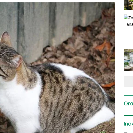
Ora
Ino