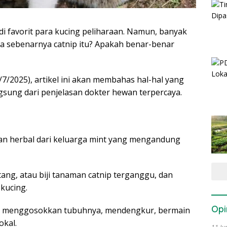
adi favorit para kucing peliharaan. Namun, banyak
a sebenarnya catnip itu? Apakah benar-benar
/7/2025), artikel ini akan membahas hal-hal yang
ngsung dari penjelasan dokter hewan terpercaya.
an herbal dari keluarga mint yang mengandung
tang, atau biji tanaman catnip terganggu, dan
kucing.
Opi
g, menggosokkan tubuhnya, mendengkur, bermain
okal.