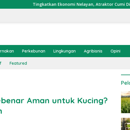
ngkatkan Ekonomi Nelayan, Atraktor Cumi Dipasang di Coral G
ernakan
Perkebunan
Lingkungan
Agribisnis
Opini
f
Featured
Pel
-benar Aman untuk Kucing?
n