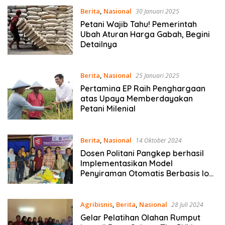
Berita
,
Nasional
30 Januari 2025
Petani Wajib Tahu! Pemerintah
Ubah Aturan Harga Gabah, Begini
Detailnya
Berita
,
Nasional
25 Januari 2025
Pertamina EP Raih Penghargaan
atas Upaya Memberdayakan
Petani Milenial
Berita
,
Nasional
14 Oktober 2024
Dosen Politani Pangkep berhasil
Implementasikan Model
Penyiraman Otomatis Berbasis IoT
Pada Kumbung Jamur Tiram di
Panjallingan, Kabupaten Maros
Agribisnis
,
Berita
,
Nasional
28 Juli 2024
Gelar Pelatihan Olahan Rumput