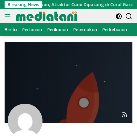
Langsung
an Ekonomi Nelayan, Atraktor Cumi Dipasang di Coral Garden P
Breaking News
ke
konten
Berita
Pertanian
Perikanan
Peternakan
Perkebunan
L