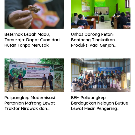
Beternak Lebah Madu,
Unhas Dorong Petani
Tomuraja: Dapat Cuan dari
Bantaeng Tingkatkan
Hutan Tanpa Merusak
Produksi Padi Genjah
Berbasis Pertanian Organik
Polipangkep Modernisasi
BEM Polipangkep
Pertanian Ma’rang Lewat
Berdayakan Nelayan Buttue
Traktor Nirawak dan
Lewat Mesin Pengering
Pelestarian Jeruk Pangkep
Rumput Laut dan Pelatihan
Diversifikasi Produk