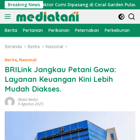
Langsung
elayan, Atraktor Cumi Dipasang di Coral Garden Pulau Barrang
Breaking News
ke
konten
Berita
Pertanian
Perikanan
Peternakan
Perkebunan
L
Beranda
Berita
Nasional
Berita
,
Nasional
BRILink Jangkau Petani Gowa:
Layanan Keuangan Kini Lebih
Mudah Diakses.
Abdul Bedul
9 Agustus 2025