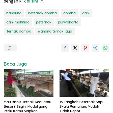
dengan klik
di sini
. (*)
bandung
beternak domba
domba
gani
gani mahnida
peternak
purwakarta
Ternak domba
wahana ternak jaya
Baca Juga
Mau Bisnis Ternak Kecil atau
13 Langkah Beternak Sapi
Besar? Segini Modal yang
Skala Rumahan, Mudah
Perlu Kamu Siapkan
Tidak Repot