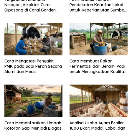
Nelayan, Atraktor Cumi
Pendekatan Kearifan Lokal
Dipasang di Coral Garden
untuk Keberlanjutan Sumber
Pulau Barrang Caddi
Daya Ikan
Cara Mengatasi Penyakit
Cara Membuat Pakan
PMK pada Sapi Perah Secara
Fermentasi dari Jerami Padi
Alami dan Medis
untuk Meningkatkan Kualitas
Sapi Perah
Cara Memanfaatkan Limbah
Analisa Usaha Ayam Broiler
Kotoran Sapi Menjadi Biogas
1000 Ekor: Modal, Laba, dan