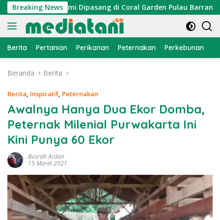
Langsung
 Atraktor Cumi Dipasang di Coral Garden Pulau Barrang Caddi
Breaking News
ke
konten
Berita
Pertanian
Perikanan
Peternakan
Perkebunan
L
Beranda
Berita
Berita
,
Inspiratif
,
Peternakan
Awalnya Hanya Dua Ekor Domba,
Peternak Milenial Purwakarta Ini
Kini Punya 60 Ekor
Busrah Ardan
15 Maret 2021