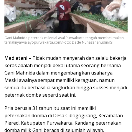
Gani Mahnida peternak milenial asal Purwakarta tengah membei makan
ternaknya/via ayopurwakarta.com/Foto: Dede Nuhasananudin/IST
Mediatani –
Tidak mudah menyerah dan selalu bekerja
keras adalah menjadi bekal utama seorang bernama
Gani Mahnida dalam mengembangkan usahanya.
Meski awalnya sempat memiliki keraguan, namun
semua itu berhasil ia singkirkan hingga sukses menjadi
peternak domba seperti saat ini.
Pria berusia 31 tahun itu saat ini memiliki
peternakan domba di Desa Cibogogirang, Kecamatan
Plered, Kabupaten Purwakarta. Kandang peternakan
domba milik Gani berada di sejumlah wilayah.