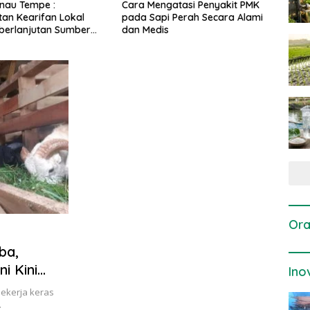
gatasi Penyakit PMK
Dosis dan Cara Pemupukan
Pene
i Perah Secara Alami
Tanaman Padi pada Fase
Perta
is
Vegetatif Aktif yang Tepat
Ora
ba,
i Kini
Ino
ekerja keras
…