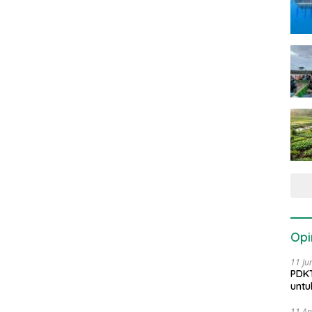
Opi
11 Ju
PDKT
untu
11 Ap