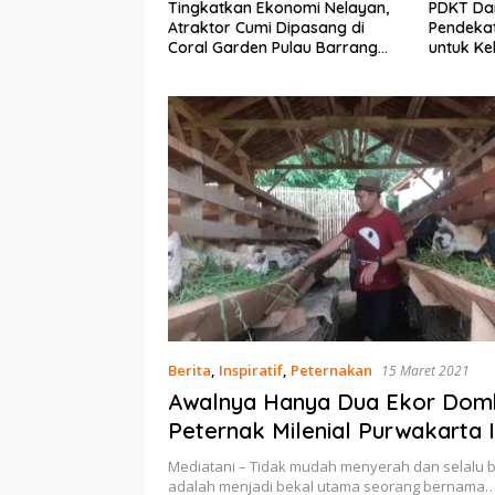
Ekonomi Nelayan,
PDKT Danau Tempe :
Cara Men
mi Dipasang di
Pendekatan Kearifan Lokal
pada Sap
n Pulau Barrang
untuk Keberlanjutan Sumber
dan Med
Daya Ikan
Berita
,
Inspiratif
,
Peternakan
15 Maret 2021
Awalnya Hanya Dua Ekor Dom
Peternak Milenial Purwakarta In
Punya 60 Ekor
Mediatani – Tidak mudah menyerah dan selalu b
adalah menjadi bekal utama seorang bernama