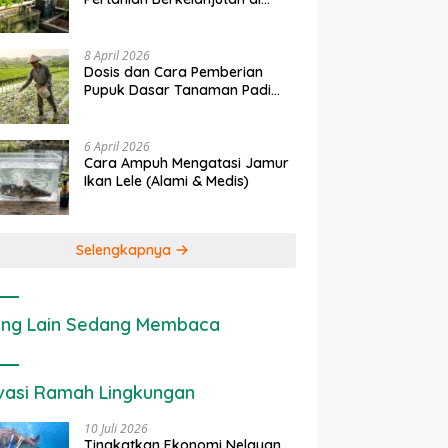
rapan IoT dalam
Ekonomi Sumber Daya Lahan:
P
Lahan Sempit
nian Modern di Indonesia
Cara Menghitung Valuasi
I
Ekologis Lahan Pertanian
a
8 April 2026
Dosis dan Cara Pemberian
Pupuk Dasar Tanaman Padi
yang Tepat
6 April 2026
Cara Ampuh Mengatasi Jamur
Ikan Lele (Alami & Medis)
Selengkapnya
ng Lain Sedang Membaca
vasi Ramah Lingkungan
10 Juli 2026
Tingkatkan Ekonomi Nelayan,