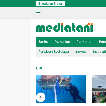
Langsung
Breaking News
ke
konten
Berita
Pertanian
Perikanan
Pet
Panduan Budidaya
Inovasi
Inspirati
gani