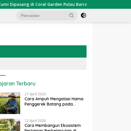
asang di Coral Garden Pulau Barrang Caddi
PDKT Dana
ajaran Terbaru
21 April 2026
Cara Ampuh Mengatasi Hama
Penggerek Batang pada
Tanaman Padi Secara Alami
dan Kimia
12 April 2026
Cara Membangun Ekosistem
Pertanian Berkelanjutan di