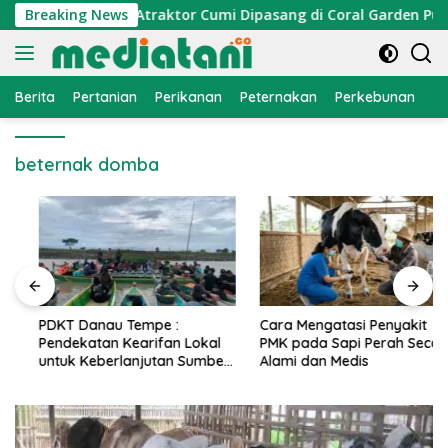
Langsung
nomi Nelayan, Atraktor Cumi Dipasang di Coral Garden Pulau 
Breaking News
ke
konten
Berita
Pertanian
Perikanan
Peternakan
Perkebunan
L
beternak domba
PDKT Danau Tempe :
Cara Mengatasi Penyakit
Pendekatan Kearifan Lokal
PMK pada Sapi Perah Secara
untuk Keberlanjutan Sumber
Alami dan Medis
Daya Ikan