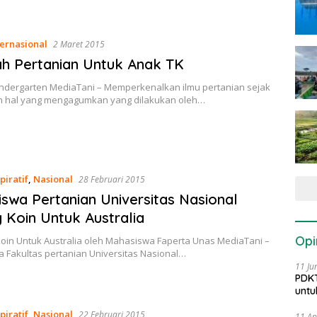
ternasional
2 Maret 2015
h Pertanian Untuk Anak TK
indergarten MediaTani – Memperkenalkan ilmu pertanian sejak
ah hal yang mengagumkan yang dilakukan oleh…
piratif
,
Nasional
28 Februari 2015
swa Pertanian Universitas Nasional
 Koin Untuk Australia
Opi
oin Untuk Australia oleh Mahasiswa Faperta Unas MediaTani –
 Fakultas pertanian Universitas Nasional…
11 Ju
PDKT
untu
piratif
,
Nasional
22 Februari 2015
11 Ap