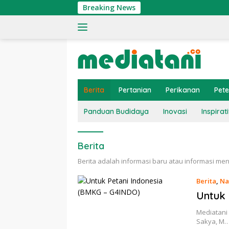
Langsung
Breaking News
ke
konten
Berita
Pertanian
Perikanan
Pet
Panduan Budidaya
Inovasi
Inspirati
Berita
Berita adalah informasi baru atau informasi me
Berita
,
Na
Untuk 
Mediatani 
Sakya, M…