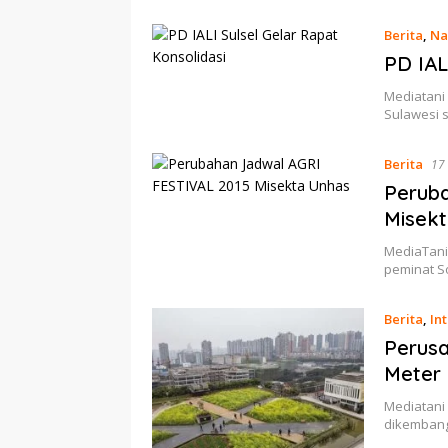
Berita
,
Na
PD IAL
Mediatani
Sulawesi s
Berita
17
Peruba
Misek
MediaTani 
peminat S
Berita
,
In
Perusa
Meter 
Mediatani
dikembang