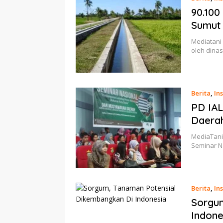
90.100
Sumut
Mediatani 
oleh dina
Berita
,
Ins
PD IAL
Daera
MediaTani 
Seminar N
Berita
,
Ins
Sorgu
Indone