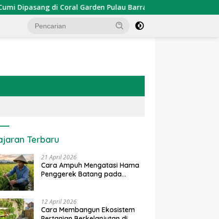
asang di Coral Garden Pulau Barrang Caddi
PDKT Danau
ajaran Terbaru
21 April 2026
Cara Ampuh Mengatasi Hama
Penggerek Batang pada
Tanaman Padi Secara Alami
dan Kimia
12 April 2026
Cara Membangun Ekosistem
Pertanian Berkelanjutan di