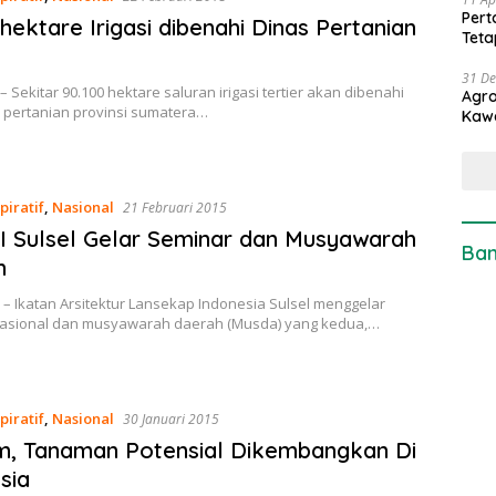
Pert
 hektare Irigasi dibenahi Dinas Pertanian
Teta
31 D
– Sekitar 90.100 hektare saluran irigasi tertier akan dibenahi
Agro
s pertanian provinsi sumatera…
Kaw
piratif
,
Nasional
21 Februari 2015
I Sulsel Gelar Seminar dan Musyawarah
Ban
h
– Ikatan Arsitektur Lansekap Indonesia Sulsel menggelar
asional dan musyawarah daerah (Musda) yang kedua,…
piratif
,
Nasional
30 Januari 2015
m, Tanaman Potensial Dikembangkan Di
sia