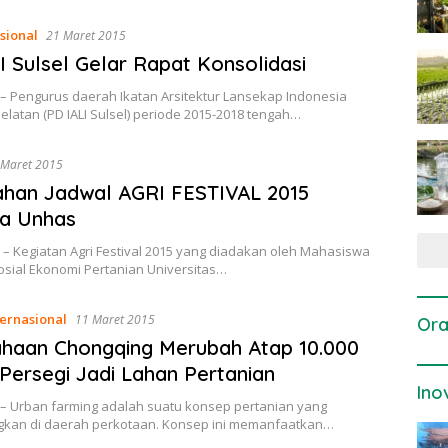
sional
21 Maret 2015
I Sulsel Gelar Rapat Konsolidasi
 – Pengurus daerah Ikatan Arsitektur Lansekap Indonesia
elatan (PD IALI Sulsel) periode 2015-2018 tengah…
 Maret 2015
han Jadwal AGRI FESTIVAL 2015
ta Unhas
– Kegiatan Agri Festival 2015 yang diadakan oleh Mahasiswa
osial Ekonomi Pertanian Universitas…
ternasional
11 Maret 2015
Ora
haan Chongqing Merubah Atap 10.000
Persegi Jadi Lahan Pertanian
Ino
 – Urban farming adalah suatu konsep pertanian yang
kan di daerah perkotaan. Konsep ini memanfaatkan…