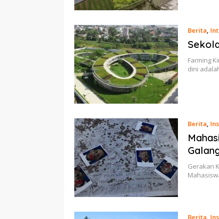
Berita
,
In
Sekola
Farming K
dini adal
Berita
,
Ins
Mahasi
Galang
Gerakan K
Mahasiswa
Berita
,
Ins