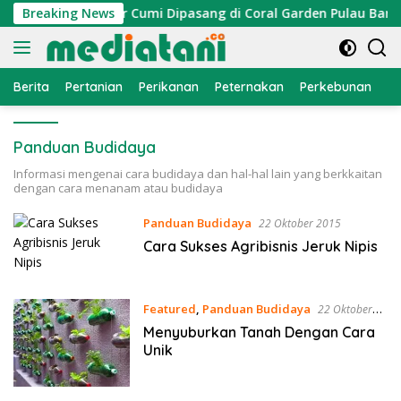
Langsung
layan, Atraktor Cumi Dipasang di Coral Garden Pulau Barrang
Breaking News
ke
konten
Berita
Pertanian
Perikanan
Peternakan
Perkebunan
L
Panduan Budidaya
Informasi mengenai cara budidaya dan hal-hal lain yang berkkaitan
dengan cara menanam atau budidaya
Panduan Budidaya
22 Oktober 2015
Cara Sukses Agribisnis Jeruk Nipis
Featured
,
Panduan Budidaya
22 Oktober
2015
Menyuburkan Tanah Dengan Cara
Unik