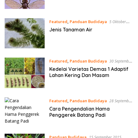
Featured
,
Panduan Budidaya
5 Oktober
2015
Jenis Tanaman Air
Featured
,
Panduan Budidaya
30 September
2015
Kedelai Varietas Demas 1 Adaptif
Lahan Kering Dan Masam
Featured
,
Panduan Budidaya
28 September
2015
Cara Pengendalian Hama
Penggerek Batang Padi
Panduan Budidaya
15 September 2015