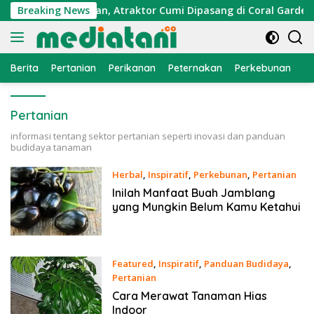
Langsung
n Ekonomi Nelayan, Atraktor Cumi Dipasang di Coral Garden P
Breaking News
ke
konten
Berita
Pertanian
Perikanan
Peternakan
Perkebunan
L
Pertanian
informasi tentang sektor pertanian seperti inovasi dan panduan
budidaya tanaman
Herbal
,
Inspiratif
,
Perkebunan
,
Pertanian
6 Februari 2020
Inilah Manfaat Buah Jamblang
yang Mungkin Belum Kamu Ketahui
Featured
,
Inspiratif
,
Panduan Budidaya
,
Pertanian
25 Mei 2015
Cara Merawat Tanaman Hias
Indoor