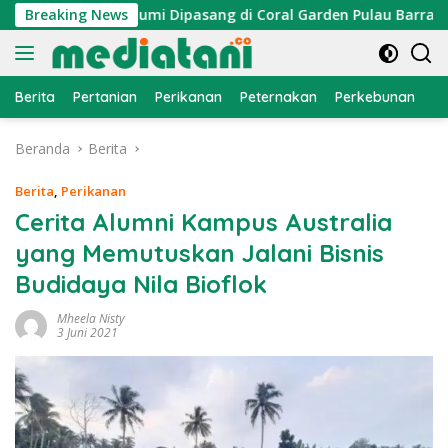
Langsung
, Atraktor Cumi Dipasang di Coral Garden Pulau Barrang Cadd
Breaking News
ke
konten
Berita
Pertanian
Perikanan
Peternakan
Perkebunan
L
Beranda
Berita
Berita
,
Perikanan
Cerita Alumni Kampus Australia
yang Memutuskan Jalani Bisnis
Budidaya Nila Bioflok
Mheela Nisty
3 Juni 2021