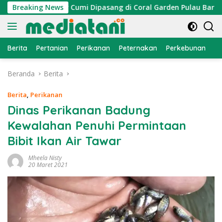
Langsung
, Atraktor Cumi Dipasang di Coral Garden Pulau Barrang Cadd
Breaking News
ke
konten
Berita
Pertanian
Perikanan
Peternakan
Perkebunan
L
Beranda
Berita
Berita
,
Perikanan
Dinas Perikanan Badung
Kewalahan Penuhi Permintaan
Bibit Ikan Air Tawar
Mheela Nisty
20 Maret 2021