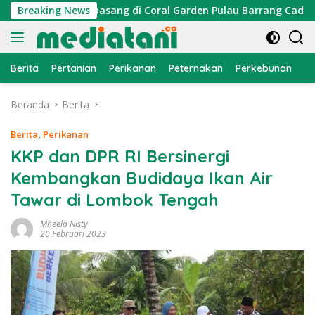
Langsung
r Cumi Dipasang di Coral Garden Pulau Barrang Caddi
Breaking News
ke
konten
Berita
Pertanian
Perikanan
Peternakan
Perkebunan
L
Beranda
Berita
Berita
,
Perikanan
KKP dan DPR RI Bersinergi
Kembangkan Budidaya Ikan Air
Tawar di Lombok Tengah
Mheela Nisty
20 Februari 2023