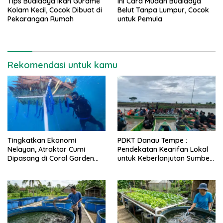
Tips Budidaya Ikan Gurame
Ini Cara Mudah Budidaya
Kolam Kecil, Cocok Dibuat di
Belut Tanpa Lumpur, Cocok
Pekarangan Rumah
untuk Pemula
Rekomendasi untuk kamu
Tingkatkan Ekonomi
PDKT Danau Tempe :
Nelayan, Atraktor Cumi
Pendekatan Kearifan Lokal
Dipasang di Coral Garden
untuk Keberlanjutan Sumber
Pulau Barrang Caddi
Daya Ikan