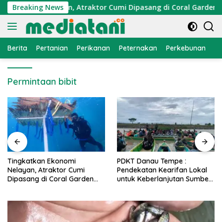
Langsung
Ekonomi Nelayan, Atraktor Cumi Dipasang di Coral Garden Pula
Breaking News
ke
konten
Berita
Pertanian
Perikanan
Peternakan
Perkebunan
L
Permintaan bibit
PDKT Danau Tempe :
Cara Mengatasi Penyakit
Pendekatan Kearifan Lokal
PMK pada Sapi Perah Secara
untuk Keberlanjutan Sumber
Alami dan Medis
Daya Ikan