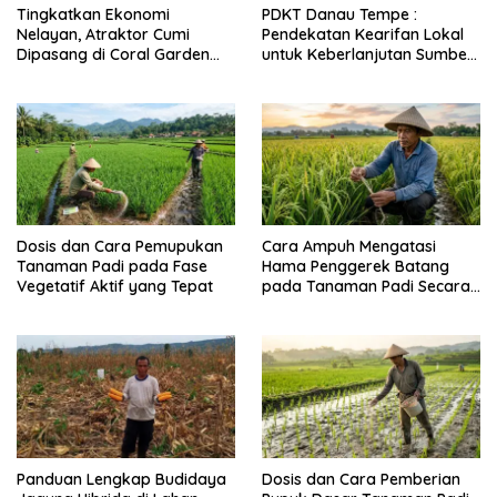
Tingkatkan Ekonomi
PDKT Danau Tempe :
Nelayan, Atraktor Cumi
Pendekatan Kearifan Lokal
Dipasang di Coral Garden
untuk Keberlanjutan Sumber
Pulau Barrang Caddi
Daya Ikan
Dosis dan Cara Pemupukan
Cara Ampuh Mengatasi
Tanaman Padi pada Fase
Hama Penggerek Batang
Vegetatif Aktif yang Tepat
pada Tanaman Padi Secara
Alami dan Kimia
Panduan Lengkap Budidaya
Dosis dan Cara Pemberian