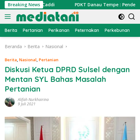
Langsung
au Barrang Caddi
Breaking News
PDKT Danau Tempe : Pendekatan Kear
ke
konten
Berita
Pertanian
Perikanan
Peternakan
Perkebunan
L
Beranda
Berita
Nasional
Berita
,
Nasional
,
Pertanian
Diskusi Ketua DPRD Sulsel dengan
Mentan SYL Bahas Masalah
Pertanian
Alifah Nurkhairina
9 Juli 2021