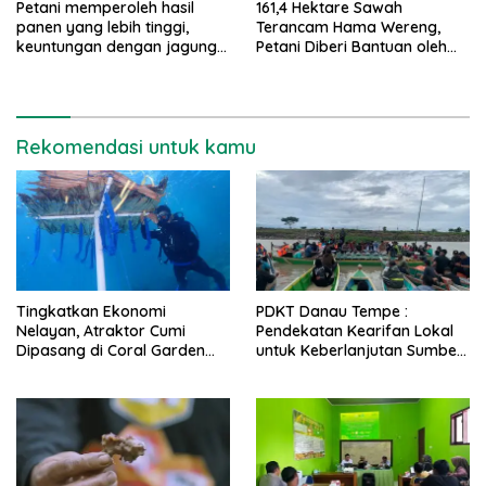
Petani memperoleh hasil
161,4 Hektare Sawah
panen yang lebih tinggi,
Terancam Hama Wereng,
keuntungan dengan jagung
Petani Diberi Bantuan oleh
TELA
Dispertapan Trenggalek
Rekomendasi untuk kamu
Tingkatkan Ekonomi
PDKT Danau Tempe :
Nelayan, Atraktor Cumi
Pendekatan Kearifan Lokal
Dipasang di Coral Garden
untuk Keberlanjutan Sumber
Pulau Barrang Caddi
Daya Ikan