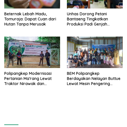
Beternak Lebah Madu,
Unhas Dorong Petani
Tomuraja: Dapat Cuan dari
Bantaeng Tingkatkan
Hutan Tanpa Merusak
Produksi Padi Genjah
Berbasis Pertanian Organik
Polipangkep Modernisasi
BEM Polipangkep
Pertanian Ma’rang Lewat
Berdayakan Nelayan Buttue
Traktor Nirawak dan
Lewat Mesin Pengering
Pelestarian Jeruk Pangkep
Rumput Laut dan Pelatihan
Diversifikasi Produk