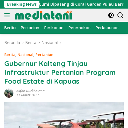
Langsung
 Atraktor Cumi Dipasang di Coral Garden Pulau Barrang Caddi
Breaking News
ke
konten
Berita
Pertanian
Perikanan
Peternakan
Perkebunan
L
Beranda
Berita
Nasional
Berita
,
Nasional
,
Pertanian
Gubernur Kalteng Tinjau
Infrastruktur Pertanian Program
Food Estate di Kapuas
Alifah Nurkhairina
11 Maret 2021