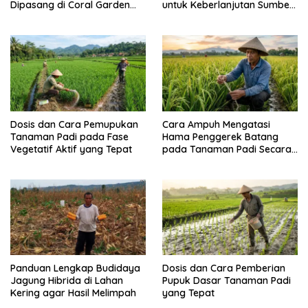
Dipasang di Coral Garden
untuk Keberlanjutan Sumber
Pulau Barrang Caddi
Daya Ikan
Dosis dan Cara Pemupukan
Cara Ampuh Mengatasi
Tanaman Padi pada Fase
Hama Penggerek Batang
Vegetatif Aktif yang Tepat
pada Tanaman Padi Secara
Alami dan Kimia
Panduan Lengkap Budidaya
Dosis dan Cara Pemberian
Jagung Hibrida di Lahan
Pupuk Dasar Tanaman Padi
Kering agar Hasil Melimpah
yang Tepat