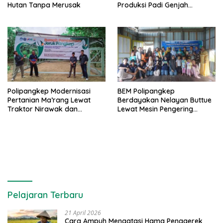
Hutan Tanpa Merusak
Produksi Padi Genjah
Berbasis Pertanian Organik
Polipangkep Modernisasi
BEM Polipangkep
Pertanian Ma’rang Lewat
Berdayakan Nelayan Buttue
Traktor Nirawak dan
Lewat Mesin Pengering
Pelestarian Jeruk Pangkep
Rumput Laut dan Pelatihan
Diversifikasi Produk
Pelajaran Terbaru
21 April 2026
Cara Ampuh Mengatasi Hama Penggerek