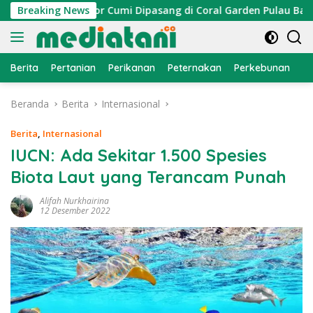
Langsung
yan, Atraktor Cumi Dipasang di Coral Garden Pulau Barrang Ca
Breaking News
ke
konten
Berita
Pertanian
Perikanan
Peternakan
Perkebunan
L
Beranda
Berita
Internasional
Berita
,
Internasional
IUCN: Ada Sekitar 1.500 Spesies
Biota Laut yang Terancam Punah
Alifah Nurkhairina
12 Desember 2022