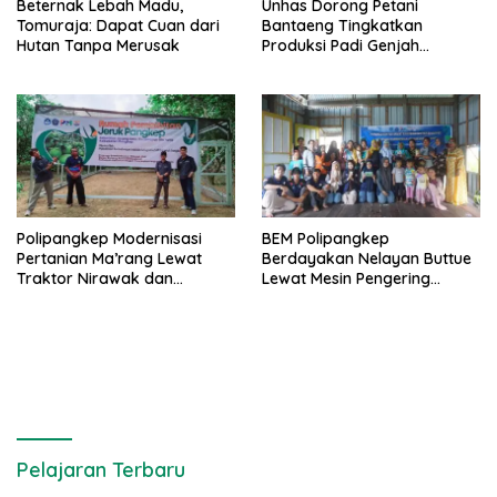
Beternak Lebah Madu,
Unhas Dorong Petani
Tomuraja: Dapat Cuan dari
Bantaeng Tingkatkan
Hutan Tanpa Merusak
Produksi Padi Genjah
Berbasis Pertanian Organik
Polipangkep Modernisasi
BEM Polipangkep
Pertanian Ma’rang Lewat
Berdayakan Nelayan Buttue
Traktor Nirawak dan
Lewat Mesin Pengering
Pelestarian Jeruk Pangkep
Rumput Laut dan Pelatihan
Diversifikasi Produk
Pelajaran Terbaru