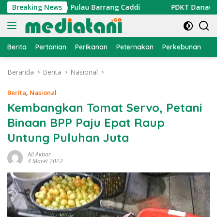
Langsung
oral Garden Pulau Barrang Caddi
Breaking News
PDKT Danau Tempe : P
ke
konten
Berita
Pertanian
Perikanan
Peternakan
Perkebunan
L
Beranda
Berita
Nasional
Berita
,
Nasional
Kembangkan Tomat Servo, Petani
Binaan BPP Paju Epat Raup
Untung Puluhan Juta
Ali Akbar
4 Maret 2022