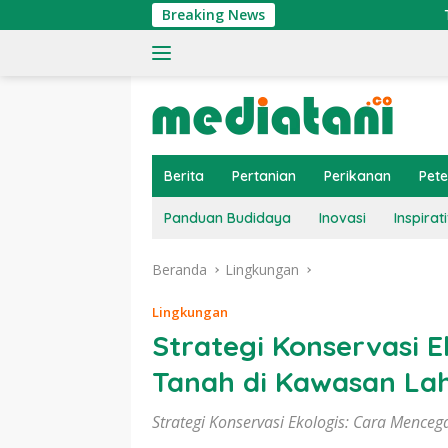
Langsung
Breaking News
Tingkatkan Ek
ke
konten
Berita
Pertanian
Perikanan
Pet
Panduan Budidaya
Inovasi
Inspirati
Beranda
Lingkungan
Lingkungan
Strategi Konservasi E
Tanah di Kawasan Lah
Strategi Konservasi Ekologis: Cara Mence