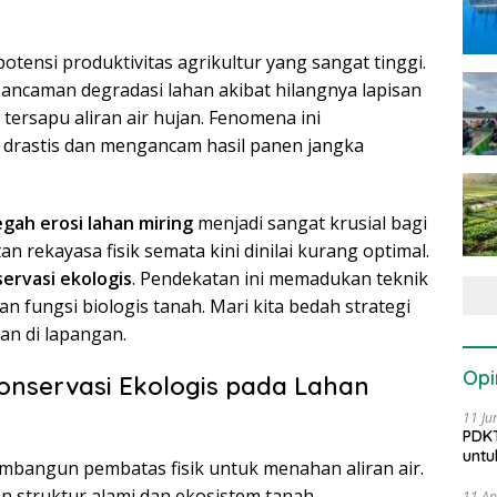
tensi produktivitas agrikultur yang sangat tinggi.
ancaman degradasi lahan akibat hilangnya lapisan
 tersapu aliran air hujan. Fenomena ini
drastis dan mengancam hasil panen jangka
gah erosi lahan miring
menjadi sangat krusial bagi
an rekayasa fisik semata kini dinilai kurang optimal.
ervasi ekologis
. Pendekatan ini memadukan teknik
 fungsi biologis tanah. Mari kita bedah strategi
an di lapangan.
Opi
servasi Ekologis pada Lahan
11 Ju
PDKT
untu
mbangun pembatas fisik untuk menahan aliran air.
n struktur alami dan ekosistem tanah.
11 Ap