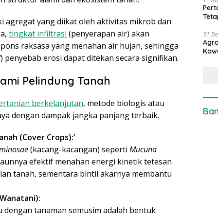
Pert
Teta
i agregat yang diikat oleh aktivitas mikrob dan
ga,
tingkat infiltrasi
(penyerapan air) akan
31 D
Agro
spons raksasa yang menahan air hujan, sehingga
Kaw
f
) penyebab erosi dapat ditekan secara signifikan.
Alami Pelindung Tanah
ertanian berkelanjutan
, metode biologis atau
Ban
iaya dengan dampak jangka panjang terbaik.
ah (Cover Crops):’
minosae
(kacang-kacangan) seperti
Mucuna
daunnya efektif menahan energi kinetik tetesan
an tanah, sementara bintil akarnya membantu
(Wanatani):
 dengan tanaman semusim adalah bentuk