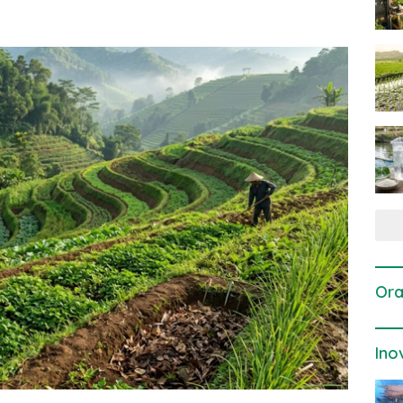
Ora
Ino