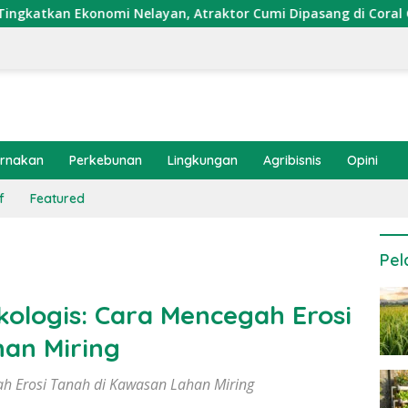
onomi Nelayan, Atraktor Cumi Dipasang di Coral Garden Pulau
ernakan
Perkebunan
Lingkungan
Agribisnis
Opini
f
Featured
Pel
kologis: Cara Mencegah Erosi
an Miring
gah Erosi Tanah di Kawasan Lahan Miring