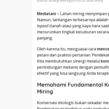
ilustrasi Strategi Mencegah Erosi di Lahan Miring
Mediatani –
Lahan miring menyimpan po
Namun, tantangan terbesarnya adalah 
topsoil
(tanah atas) yang kaya hara saat
menurunkan tingkat kesuburan secara 
panjang.
Oleh karena itu, menguasai cara
mence
petani dan praktisi pertanian. Pendekat
Kita membutuhkan sinergi melalui
kons
perlindungan mekanis dengan pemulihan
efektif yang bisa langsung Anda terapk
Memahami Fundamental Kon
Miring
Konservasi ekologis bukan sekadar me
Pendekatan ini berfokus pada perbaika