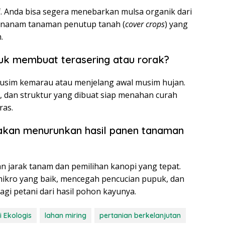
. Anda bisa segera menebarkan mulsa organik dari
enanam tanaman penutup tanah (
cover crops
) yang
.
tuk membuat terasering atau rorak?
 musim kemarau atau menjelang awal musim hujan.
i, dan struktur yang dibuat siap menahan curah
ras.
 akan menurunkan hasil panen tanaman
an jarak tanam dan pemilihan kanopi yang tepat.
 mikro yang baik, mencegah pencucian pupuk, dan
gi petani dari hasil pohon kayunya.
 Ekologis
lahan miring
pertanian berkelanjutan