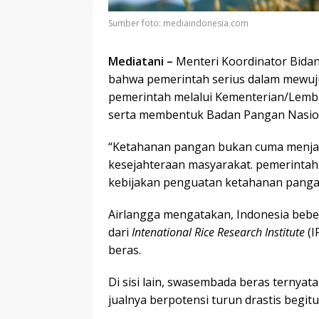
Sumber foto: mediaindonesia.com
Mediatani –
Menteri Koordinator Bida
bahwa pemerintah serius dalam mewuju
pemerintah melalui Kementerian/Lemba
serta membentuk Badan Pangan Nasio
“Ketahanan pangan bukan cuma menjadi 
kesejahteraan masyarakat. pemerint
kebijakan penguatan ketahanan pangan 
Airlangga mengatakan, Indonesia bebe
dari
Intenational Rice Research Institute
(I
beras.
Di sisi lain, swasembada beras ternya
jualnya berpotensi turun drastis begi