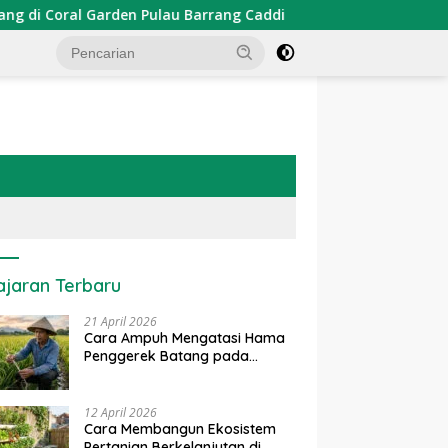
den Pulau Barrang Caddi
PDKT Danau Tempe : Pendekata
ajaran Terbaru
21 April 2026
Cara Ampuh Mengatasi Hama
Penggerek Batang pada
Tanaman Padi Secara Alami
dan Kimia
12 April 2026
Cara Membangun Ekosistem
Pertanian Berkelanjutan di