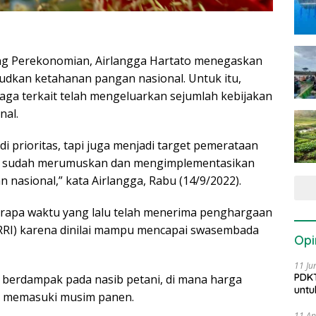
ng Perekonomian, Airlangga Hartato menegaskan
dkan ketahanan pangan nasional. Untuk itu,
ga terkait telah mengeluarkan sejumlah kebijakan
nal.
prioritas, tapi juga menjadi target pemerataan
ah sudah merumuskan dan mengimplementasikan
nasional,” kata Airlangga, Rabu (14/9/2022).
rapa waktu yang lalu telah menerima penghargaan
RRI) karena dinilai mampu mencapai swasembada
Opi
11 Ju
PDKT
ta berdampak pada nasib petani, di mana harga
untu
tu memasuki musim panen.
11 Ap