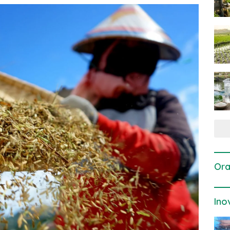
Ora
Ino