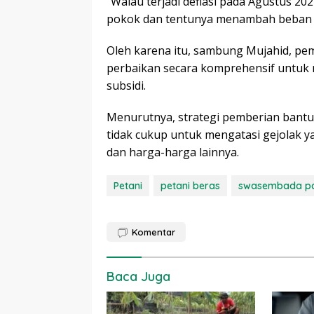
“Walau terjadi deflasi pada Agustus 2
pokok dan tentunya menambah beban k
Oleh karena itu, sambung Mujahid, pe
perbaikan secara komprehensif untuk
subsidi.
Menurutnya, strategi pemberian bant
tidak cukup untuk mengatasi gejolak y
dan harga-harga lainnya.
Petani
petani beras
swasembada p
Komentar
Baca Juga