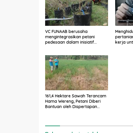
VC FUNAAB berusaha
Menghid
mengintegrasikan petani
pertania
pedesaan dalam inisiatif
kerja u
pertanian digital
dan stab
161,4 Hektare Sawah Terancam
Hama Wereng, Petani Diberi
Bantuan oleh Dispertapan
Trenggalek