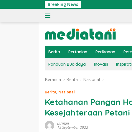
Langsung
Breaking News
Ting
ke
konten
Berita
Pertanian
Perikanan
Pet
Panduan Budidaya
Inovasi
Inspirati
Beranda
Berita
Nasional
Berita
,
Nasional
Ketahanan Pangan Ha
Kesejahteraan Petani
Dirman
15 September 2022