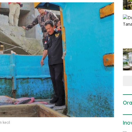
Ora
Ino
 kecil