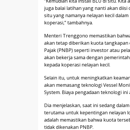
“Kemudian kita install BLU di situ. Ki
juga balai latihan yang nanti akan diis
situ yang namanya nelayan kecil dala
koperasi,” tambahnya.
Menteri Trenggono memastikan bahwa 
akan tetap diberikan kuota tangkapan
Pajak (PNBP) seperti investor atau pel
akan bekerja sama dengan pemerinta
kepada koperasi nelayan kecil.
Selain itu, untuk meningkatkan keaman
akan memasang teknologi Vessel Monito
System. Biaya pengadaan teknologi ini
Dia menjelaskan, saat ini sedang dala
terutama untuk kepentingan nelayan lok
adalah memastikan bahwa kuota tersebu
tidak dikenakan PNBP.