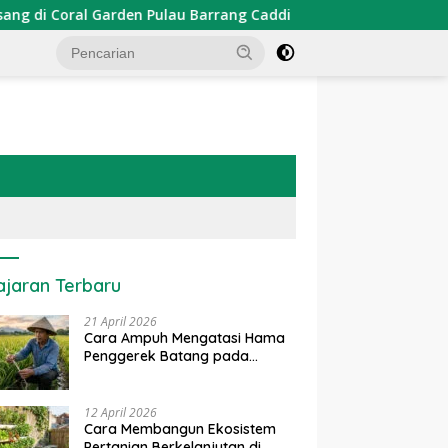
arden Pulau Barrang Caddi
PDKT Danau Tempe : Pendek
ajaran Terbaru
21 April 2026
Cara Ampuh Mengatasi Hama
Penggerek Batang pada
Tanaman Padi Secara Alami
dan Kimia
12 April 2026
Cara Membangun Ekosistem
Pertanian Berkelanjutan di