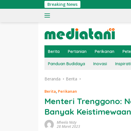
Langsung
Breaking News
T
ke
konten
Berita
Pertanian
Perikanan
Pet
Panduan Budidaya
Inovasi
Inspirati
Beranda
Berita
Berita
,
Perikanan
Menteri Trenggono: N
Banyak Keistimewaan 
Mheela Nisty
28 Maret 2023