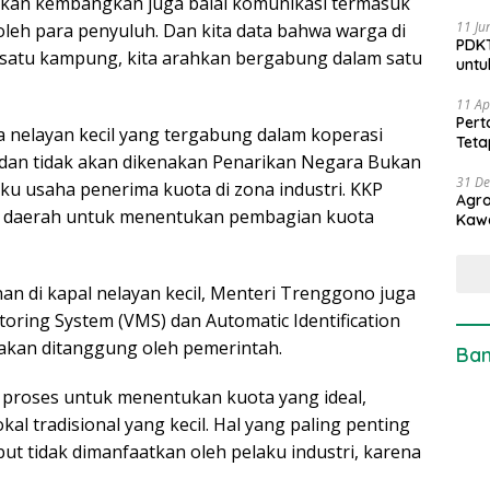
ta akan kembangkan juga balai komunikasi termasuk
11 Ju
i oleh para penyuluh. Dan kita data bahwa warga di
PDKT
m satu kampung, kita arahkan bergabung dalam satu
untu
11 Ap
Pert
nelayan kecil yang tergabung dalam koperasi
Teta
 dan tidak akan dikenakan Penarikan Negara Bukan
31 D
aku usaha penerima kuota di zona industri. KKP
Agro
h daerah untuk menentukan pembagian kuota
Kaw
an di kapal nelayan kecil, Menteri Trenggono juga
ring System (VMS) dan Automatic Identification
 akan ditanggung oleh pemerintah.
Ban
m proses untuk menentukan kuota yang ideal,
al tradisional yang kecil. Hal yang paling penting
t tidak dimanfaatkan oleh pelaku industri, karena