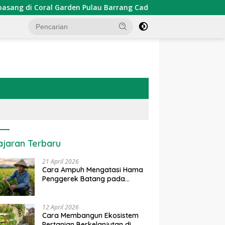
den Pulau Barrang Caddi
PDKT Danau Tempe : Pendekat
ajaran Terbaru
21 April 2026
Cara Ampuh Mengatasi Hama
Penggerek Batang pada
Tanaman Padi Secara Alami
dan Kimia
12 April 2026
Cara Membangun Ekosistem
Pertanian Berkelanjutan di