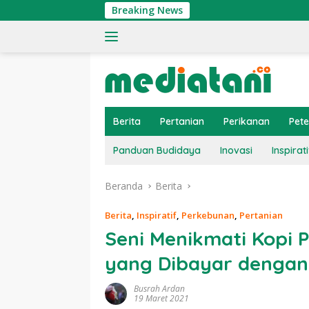
Langsung
Breaking News
Tin
ke
konten
Berita
Pertanian
Perikanan
Pet
Panduan Budidaya
Inovasi
Inspirati
Beranda
Berita
Berita
,
Inspiratif
,
Perkebunan
,
Pertanian
Seni Menikmati Kopi 
yang Dibayar denga
Busrah Ardan
19 Maret 2021