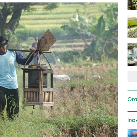
Ora
Ino