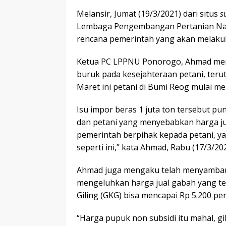
Melansir, Jumat (19/3/2021) dari situs
s
Lembaga Pengembangan Pertanian Nah
rencana pemerintah yang akan melakuk
Ketua PC LPPNU Ponorogo, Ahmad meny
buruk pada kesejahteraan petani, teru
Maret ini petani di Bumi Reog mulai m
Isu impor beras 1 juta ton tersebut p
dan petani yang menyebabkan harga ju
pemerintah berpihak kepada petani, ya
seperti ini,” kata Ahmad, Rabu (17/3/20
Ahmad juga mengaku telah menyambang
mengeluhkan harga jual gabah yang ter
Giling (GKG) bisa mencapai Rp 5.200 pe
“Harga pupuk non subsidi itu mahal, g