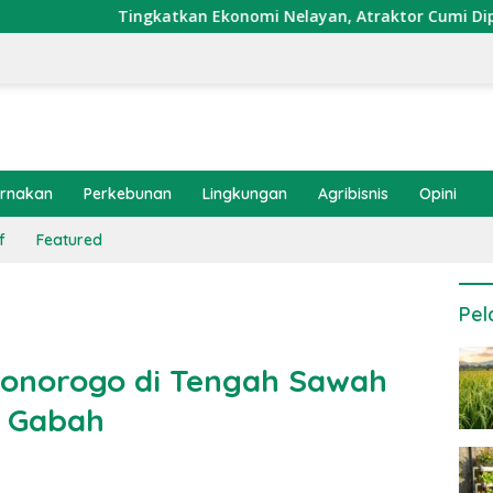
gkatkan Ekonomi Nelayan, Atraktor Cumi Dipasang di Coral Gar
ernakan
Perkebunan
Lingkungan
Agribisnis
Opini
f
Featured
Pel
Ponorogo di Tengah Sawah
n Gabah