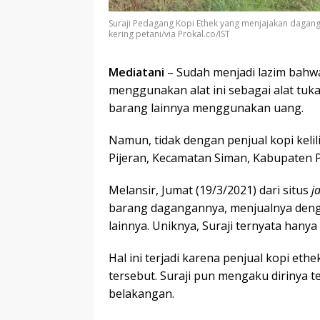
Suraji Pedagang Kopi Ethek yang menjajakan dagang
kering petani/via Prokal.co/IST
Mediatani
– Sudah menjadi lazim bahwa 
menggunakan alat ini sebagai alat tu
barang lainnya menggunakan uang.
Namun, tidak dengan penjual kopi kelil
Pijeran, Kecamatan Siman, Kabupaten P
Melansir, Jumat (19/3/2021) dari situs
j
barang dagangannya, menjualnya denga
lainnya. Uniknya, Suraji ternyata han
Hal ini terjadi karena penjual kopi et
tersebut. Suraji pun mengaku dirinya te
belakangan.