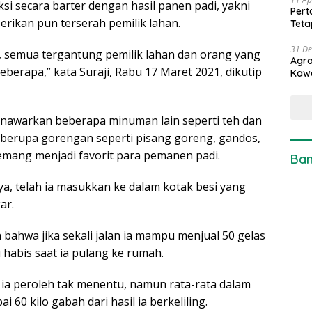
aksi secara barter dengan hasil panen padi, yakni
Pert
rikan pun terserah pemilik lahan.
Teta
31 D
, semua tergantung pemilik lahan dan orang yang
Agro
erapa,” kata Suraji, Rabu 17 Maret 2021, dikutip
Kaw
menawarkan beberapa minuman lain seperti teh dan
an berupa gorengan seperti pisang goreng, gandos,
emang menjadi favorit para pemanen padi.
Ban
a, telah ia masukkan ke dalam kotak besi yang
ar.
bahwa jika sekali jalan ia mampu menjual 50 gelas
habis saat ia pulang ke rumah.
g ia peroleh tak menentu, namun rata-rata dalam
60 kilo gabah dari hasil ia berkeliling.