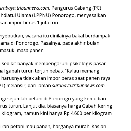
urabaya.tribunnews.com,
Pengurus Cabang (PC)
dlatul Ulama (LPPNU) Ponorogo, menyesalkan
an impor beras 1 juta ton.
ebutkan, wacana itu dinilainya bakal berdampak
tama di Ponorogo. Pasalnya, pada akhir bulan
emasuki masa panen.
un sedikit banyak mempengaruhi psikologis pasar
al gabah turun terjun bebas. “Kalau memang
 harusnya tidak akan impor beras saat panen raya
21) melansir, dari laman
surabaya.tribunnews.com.
i sejumlah petani di Ponorogo yang kemudian
us turun. Lanjut dia, biasanya harga Gabah Kering
r kilogram, namun kini hanya Rp 4.600 per kilogram.
iliran petani mau panen, harganya murah. Kasian