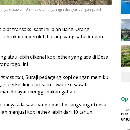
anya di sawah. Uniknya dia hanya ingin dibayar dengan gabah
alat transaksi saat ini ialah uang. Orang
kar untuk memperoleh barang yang satu dengan
ing atau lebih dikenal kopi ethek yang ada di Desa
onorogo, ini.
atimnet.com,
Suraji pedagang kopi dengan memikul
n berkeliling dari satu sawah ke sawah
ya mau dibayar menggunakan gabah.
Opi
hek hanya ada saat panen padi berlangsung di desa
11 Ju
lah menjual kopi ethek lebih dari 10 tahun
PDKT
untu
11 Ap