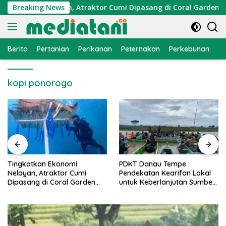
Langsung
konomi Nelayan, Atraktor Cumi Dipasang di Coral Garden Pula
Breaking News
ke
konten
Berita
Pertanian
Perikanan
Peternakan
Perkebunan
L
kopi ponorogo
PDKT Danau Tempe :
Cara Mengatasi Penyakit
Pendekatan Kearifan Lokal
PMK pada Sapi Perah Secara
untuk Keberlanjutan Sumber
Alami dan Medis
Daya Ikan