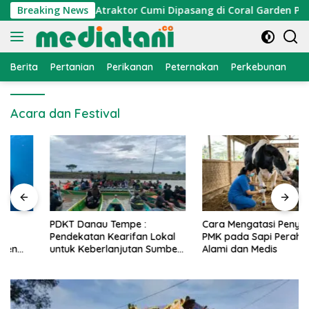
Langsung
nomi Nelayan, Atraktor Cumi Dipasang di Coral Garden Pulau 
Breaking News
ke
konten
Berita
Pertanian
Perikanan
Peternakan
Perkebunan
L
Acara dan Festival
PDKT Danau Tempe :
Cara Mengatasi Penyakit
Pendekatan Kearifan Lokal
PMK pada Sapi Perah Secara
untuk Keberlanjutan Sumber
Alami dan Medis
Daya Ikan