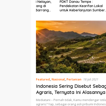
Ekonomi Nelayan,
PDKT Danau Tempe :
Cara Men
mi Dipasang di
Pendekatan Kearifan Lokal
pada Sap
n Pulau Barrang
untuk Keberlanjutan Sumber
dan Med
Daya Ikan
Featured
,
Nasional
,
Pertanian
18 Juli 2021
Indonesia Sering Disebut Seba
Agraris, Ternyata Ini Alasannya
Mediatani – Pernah tidak, Kamu mendengar istil
agraris? Yap, sebagai orang asli pribumi Indones