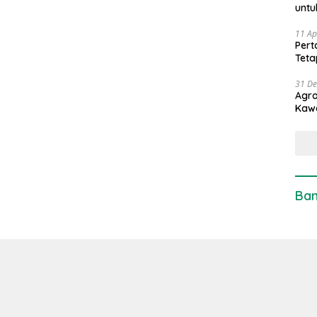
untu
11 Ap
Pert
Teta
31 D
Agro
Kaw
Ban