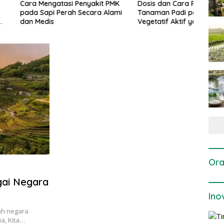
gatasi Penyakit PMK
Dosis dan Cara Pemupukan
Pene
i Perah Secara Alami
Tanaman Padi pada Fase
Perta
is
Vegetatif Aktif yang Tepat
Ora
gai Negara
Ino
ah negara
ia, Kita…