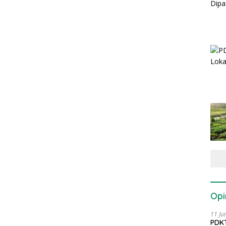
Opi
11 Ju
PDKT