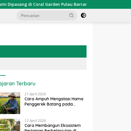
asang di Coral Garden Pulau Barrang Caddi
PDKT Danau
ajaran Terbaru
21 April 2026
Cara Ampuh Mengatasi Hama
Penggerek Batang pada
Tanaman Padi Secara Alami
dan Kimia
12 April 2026
Cara Membangun Ekosistem
Pertanian Berkelanjutan di