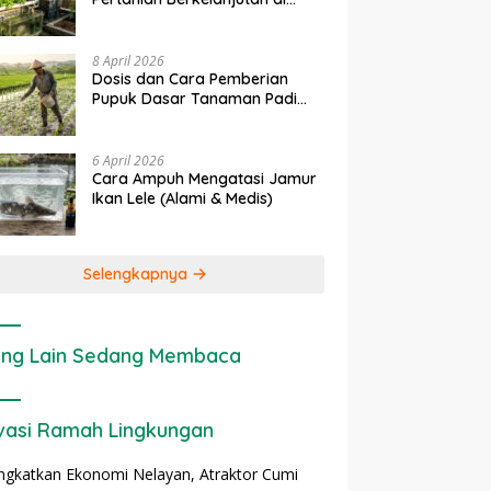
rapan IoT dalam
Ekonomi Sumber Daya Lahan:
P
Lahan Sempit
nian Modern di Indonesia
Cara Menghitung Valuasi
I
Ekologis Lahan Pertanian
a
8 April 2026
Dosis dan Cara Pemberian
Pupuk Dasar Tanaman Padi
yang Tepat
6 April 2026
Cara Ampuh Mengatasi Jamur
Ikan Lele (Alami & Medis)
Selengkapnya
ng Lain Sedang Membaca
vasi Ramah Lingkungan