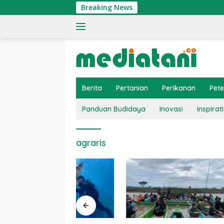
Langsung
Breaking News
ke
konten
Berita
Pertanian
Perikanan
Pet
Panduan Budidaya
Inovasi
Inspirati
agraris