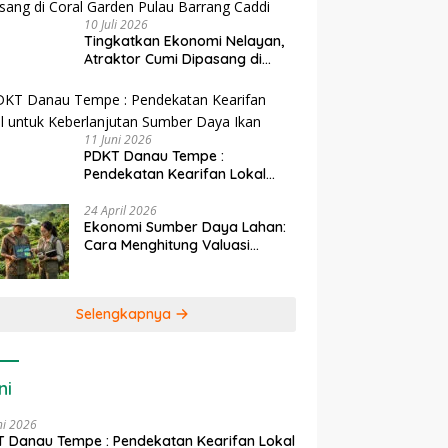
10 Juli 2026
Tingkatkan Ekonomi Nelayan,
Atraktor Cumi Dipasang di
Coral Garden Pulau Barrang
Caddi
11 Juni 2026
PDKT Danau Tempe :
Pendekatan Kearifan Lokal
untuk Keberlanjutan Sumber
Daya Ikan
24 April 2026
Ekonomi Sumber Daya Lahan:
Cara Menghitung Valuasi
Ekologis Lahan Pertanian
Selengkapnya
ni
ni 2026
 Danau Tempe : Pendekatan Kearifan Lokal