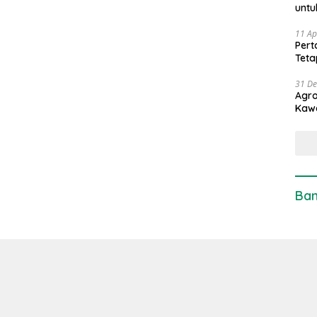
untu
11 Ap
Pert
Teta
31 D
Agro
Kaw
Ban