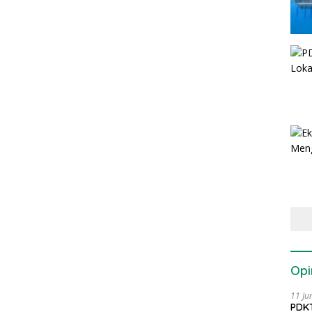
Opi
11 Ju
PDKT