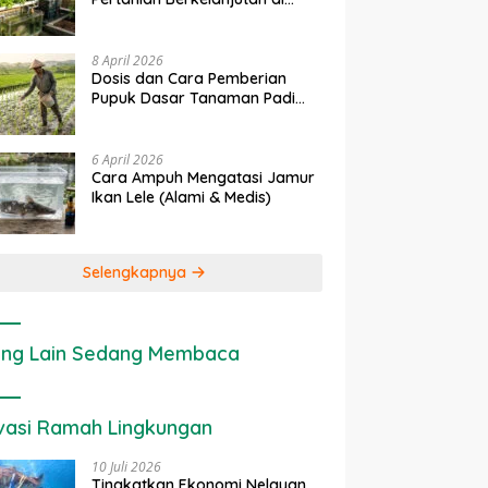
rapan IoT dalam
Ekonomi Sumber Daya Lahan:
P
Lahan Sempit
nian Modern di Indonesia
Cara Menghitung Valuasi
I
Ekologis Lahan Pertanian
a
8 April 2026
Dosis dan Cara Pemberian
Pupuk Dasar Tanaman Padi
yang Tepat
6 April 2026
Cara Ampuh Mengatasi Jamur
Ikan Lele (Alami & Medis)
Selengkapnya
ng Lain Sedang Membaca
vasi Ramah Lingkungan
10 Juli 2026
Tingkatkan Ekonomi Nelayan,