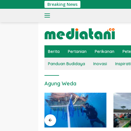
Langsung
Breaking News
ke
konten
Berita
Pertanian
Perikanan
Pet
Panduan Budidaya
Inovasi
Inspirati
Agung Weda