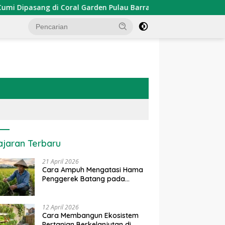
asang di Coral Garden Pulau Barrang Caddi
PDKT Dana
ajaran Terbaru
21 April 2026
Cara Ampuh Mengatasi Hama
Penggerek Batang pada
Tanaman Padi Secara Alami
dan Kimia
12 April 2026
Cara Membangun Ekosistem
Pertanian Berkelanjutan di