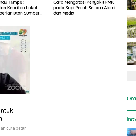
gatasi Penyakit PMK
Dosis dan Cara Pemupukan
Pene
i Perah Secara Alami
Tanaman Padi pada Fase
Perta
is
Vegetatif Aktif yang Tepat
Ora
untuk
n
Ino
ah duta petani