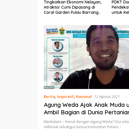
Ekonomi Nelayan,
PDKT Danau Tempe :
Cara Men
mi Dipasang di
Pendekatan Kearifan Lokal
pada Sap
n Pulau Barrang
untuk Keberlanjutan Sumber
dan Med
Daya Ikan
Berita
,
Inspiratif
,
Nasional
12 Agustus 2021
Agung Weda Ajak Anak Muda 
Ambil Bagian di Dunia Pertania
Mediatani – Kenal dengan Agung Weda? Dia adal
millenial sekaligus ketua komunitas Petani…